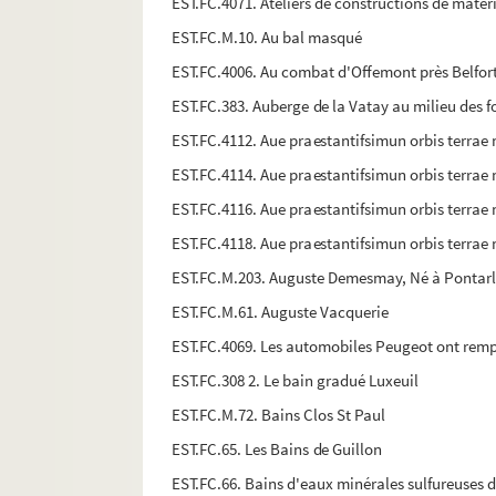
EST.FC.4071. Ateliers de constructions de matéri
EST.FC.M.10. Au bal masqué
EST.FC.4006. Au combat d'Offemont près Belfort ,
EST.FC.383. Auberge de la Vatay au milieu des fo
EST.FC.4112. Aue praestantifsimun orbis terrae
EST.FC.4114. Aue praestantifsimun orbis terrae
EST.FC.4116. Aue praestantifsimun orbis terrae
EST.FC.4118. Aue praestantifsimun orbis terrae
EST.FC.M.203. Auguste Demesmay, Né à Pontarlier
EST.FC.M.61. Auguste Vacquerie
EST.FC.4069. Les automobiles Peugeot ont rempor
EST.FC.308 2. Le bain gradué Luxeuil
EST.FC.M.72. Bains Clos St Paul
EST.FC.65. Les Bains de Guillon
EST.FC.66. Bains d'eaux minérales sulfureuses