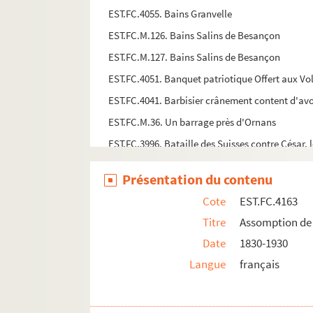
EST.FC.4055. Bains Granvelle
EST.FC.M.126. Bains Salins de Besançon
EST.FC.M.127. Bains Salins de Besançon
EST.FC.4051. Banquet patriotique Offert aux Vol
EST.FC.4041. Barbisier crânement content d'avoir
EST.FC.M.36. Un barrage près d'Ornans
EST.FC.3996. Bataille des Suisses contre César, 
EST.FC.13. Belchamp
Présentation du contenu
EST.FC.14. Belchamp
Cote
EST.FC.4163
EST.FC.4048. Bénédiction des drapeaux de la G
Titre
Assomption de 
EST.FC.4050. Bénédiction des drapeaux de la G
Date
1830-1930
EST.FC.15. Berne (Doubs)
Langue
français
EST.FC.M.84. Besançon - Panorama pris de l'Egl
EST.FC.M.201. Besançon (Doubs)