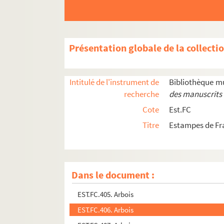
EST.FC.M.144. Affiche vente
EST.FC.467. Ancien château de Chézéry (Jura)
EST.FC.390. Ancienne abbaye dans le Jura
Présentation globale de la collecti
EST.FC.303. Ancienne abbaye de Luxeuil
EST.FC.307. Ancienne maison de ville à Luxeuil
Intitulé de l'instrument de
Bibliothèque m
EST.FC.G.13. Ancienne maison de ville à Luxeui
recherche
des manuscrits 
EST.FC.P.305. Les Animaux malades de la peste
Cote
Est.FC
EST.FC.543. Ansicht der untern Promenade bei Do
Titre
Estampes de Fr
EST.FC.542. Ansicht des Coursin Dole
EST.FC.1245. Ansicht des neuen Canals bei Dole ;
EST.FC.M.204. Antide Janvier Horloger Ordinair
Dans le document :
EST.FC.1256. (Pierre François) Arbey né à Cham
EST.FC.405. Arbois
EST.FC.406. Arbois