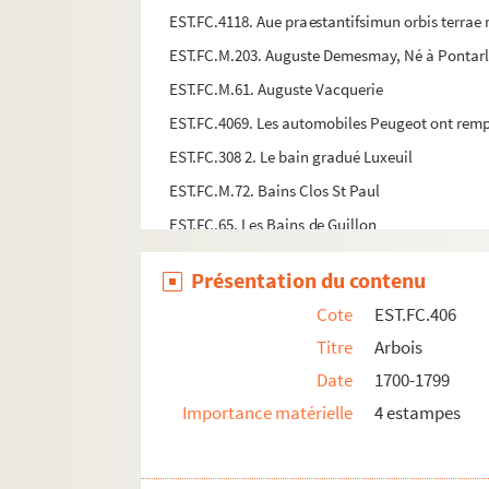
EST.FC.4118. Aue praestantifsimun orbis terrae
EST.FC.M.203. Auguste Demesmay, Né à Pontarlier
EST.FC.M.61. Auguste Vacquerie
EST.FC.4069. Les automobiles Peugeot ont rempor
EST.FC.308 2. Le bain gradué Luxeuil
EST.FC.M.72. Bains Clos St Paul
EST.FC.65. Les Bains de Guillon
EST.FC.66. Bains d'eaux minérales sulfureuses
Présentation du contenu
EST.FC.4055. Bains Granvelle
Cote
EST.FC.406
EST.FC.M.126. Bains Salins de Besançon
Titre
Arbois
EST.FC.M.127. Bains Salins de Besançon
Date
1700-1799
EST.FC.4051. Banquet patriotique Offert aux Vol
Importance matérielle
4 estampes
EST.FC.4041. Barbisier crânement content d'avoir
EST.FC.M.36. Un barrage près d'Ornans