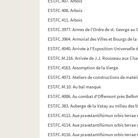
EST.FC.407. Arbois
EST.FC.408. Arbois
EST.FC.411. Arbois
EST.FC.3977. Armes de l'Ordre de st. George au
EST.FC.3964. Armorial des Villes et Bourgs de 
EST.FC.4040. Arrivée à l'Exposition Universelle
EST.FC.M.216. Arrivée de J.J. Rousseau aux Cha
EST.FC.4163. Assomption de la Vierge
EST.FC.4071. Ateliers de constructions de matéri
EST.FC.M.10. Au bal masqué
EST.FC.4006. Au combat d'Offemont près Belfort ,
EST.FC.383. Auberge de la Vatay au milieu des fo
EST.FC.4112. Aue praestantifsimun orbis terrae
EST.FC.4114. Aue praestantifsimun orbis terrae
EST.FC.4116. Aue praestantifsimun orbis terrae