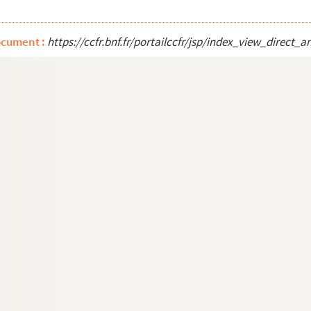
s au diocèse de Besançon
ocument :
https://ccfr.bnf.fr/portailccfr/jsp/index_view_dire