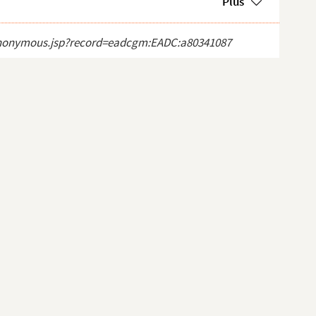
Plus
ct_anonymous.jsp?record=eadcgm:EADC:a80341087