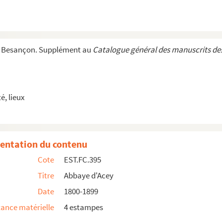
lle 9 (Anna ouvrage illustré par Christophe)
lle 10 (Anna ouvrage illustré par Christophe)
lle 11 (Anna ouvrage illustré par Christophe)
e Besançon. Supplément au
Catalogue général des manuscrits des
lle 12 (Anna ouvrage illustré par Christophe)
lle 17 (Anna ouvrage illustré par Christophe)
, lieux
entation du contenu
Cote
EST.FC.395
Titre
Abbaye d'Acey
Date
1800-1899
ance matérielle
4 estampes