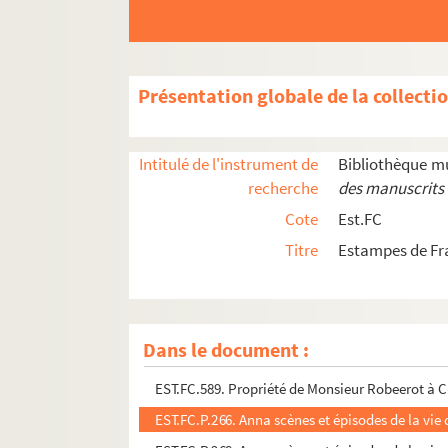
EST.FC.485. Plan du siège de la Ville de Dole et 
EST.FC.484. Plan du siège de la Ville de Dole et 
EST.FC.486. Plan du siège de la Ville de Dole et 
Présentation globale de la collecti
EST.FC.487. Plan du siège de la Ville de Dole et 
EST.FC.180. Propriété de Mieslot
Intitulé de l'instrument de
Bibliothèque m
EST.FC.183. Chapelle Sainte-Hilaire, près du 
recherche
des manuscrits 
EST.FC.184. Ruines du château de Roulans
Cote
Est.FC
EST.FC.873. Statue de Bacchus qui ornait la fo
Titre
Estampes de Fr
EST.FC.1165. Château de Montmusard à Dijon
EST.FC.1174. Fouilles du théâtre romain de Bes
EST.FC.1175. Fouilles du théâtre romain de Bes
Dans le document :
EST.FC.568. Troupeau au Mont-Roland à Dôle
EST.FC.589. Propriété de Monsieur Robeerot à 
EST.FC.P.266. Anna scènes et épisodes de la vie 