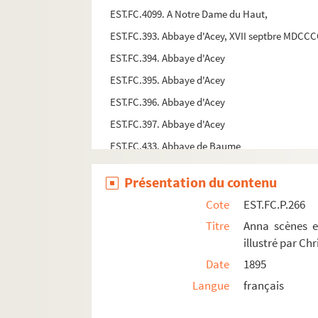
EST.FC.4099. A Notre Dame du Haut,
EST.FC.393. Abbaye d'Acey, XVII septbre MDCC
EST.FC.394. Abbaye d'Acey
EST.FC.395. Abbaye d'Acey
EST.FC.396. Abbaye d'Acey
EST.FC.397. Abbaye d'Acey
EST.FC.433. Abbaye de Baume
EST.FC.63. Abbaye de la Grâce Dieu : monastère
Présentation du contenu
EST.FC.305. Abbaye de Luxeuil : Franche-Comté
Cote
EST.FC.P.266
EST.FC.G.12. Abbaye de Luxeuil : Franche-Comt
Titre
Anna scènes et
EST.FC.4017. Administrateur du Département
illustré par Ch
EST.FC.M.89. Affiche de théâtre
Date
1895
EST.FC.M.139. Affiche d'une vente de terrain
Langue
français
EST.FC.M.141. Affiche pour vente de meubles