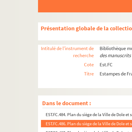
EST.FC.1329. Lettre du Général Simon Bernard
EST.FC.251. Plans des villes de Franche-Comté
EST.FC.278. Tombe de Emeline Caroline Wislin, 
Présentation globale de la collecti
EST.FC.283. La Folie, Gray
EST.FC.285. Intérieur de la Chapelled'Andelot, 
Intitulé de l'instrument de
Bibliothèque m
EST.FC.320. Intérieur de la Chapelled'Andelot, 
recherche
des manuscrits 
EST.FC.311. Forges du Magny
Cote
Est.FC
EST.FC.317. Stèle funéraire à la mémoire de Je
Titre
Estampes de Fr
EST.FC.321. Autel de la Chapelle d'Andelot, Egl
EST.FC.322. Monument commémoratif de Jean et Pi
EST.FC.326. Château de Ray-sur-Saône
Dans le document :
EST.FC.485. Plan du siège de la Ville de Dole et 
EST.FC.484. Plan du siège de la Ville de Dole et 
EST.FC.486. Plan du siège de la Ville de Dole et 