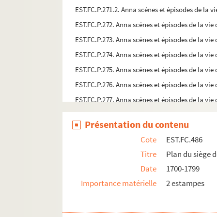
EST.FC.P.271.2. Anna scènes et épisodes de la vi
EST.FC.P.272. Anna scènes et épisodes de la vie 
EST.FC.P.273. Anna scènes et épisodes de la vie 
EST.FC.P.274. Anna scènes et épisodes de la vie 
EST.FC.P.275. Anna scènes et épisodes de la vie 
EST.FC.P.276. Anna scènes et épisodes de la vie 
EST.FC.P.277. Anna scènes et épisodes de la vie 
EST.FC.P.281. Anna scènes et épisodes de la vie 
Présentation du contenu
EST.FC.4056. A la soeur Marthe - Chicorée Extra
Cote
EST.FC.486
EST.FC.4008. A l'assaut !
Titre
Plan du siège de
EST.FC.145. A Nans-Sous-Sainte-Anne
Date
1700-1799
EST.FC.4099. A Notre Dame du Haut,
Importance matérielle
2 estampes
EST.FC.393. Abbaye d'Acey, XVII septbre MDCC
EST.FC.394. Abbaye d'Acey