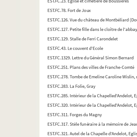
EST.FC.23. Eglise et cimetière de Boussières
EST.FC.78. Fort de Joux
EST.FC.126. Vue du château de Montbéliard (Do
EST.FC.127. Petite fille dans le cloître de l'abb
EST.FC.129. Stalle de Ferri Carondelet
EST.FC.43. Le couvent d'Ecole
EST.FC.1329. Lettre du Général Simon Bernard
EST.FC.251. Plans des villes de Franche-Comté
EST.FC.278. Tombe de Emeline Caroline Wislin, 
EST.FC.283. La Folie, Gray
EST.FC.285. Intérieur de la Chapelled'Andelot, 
EST.FC.320. Intérieur de la Chapelled'Andelot, 
EST.FC.311. Forges du Magny
EST.FC.317. Stèle funéraire à la mémoire de Je
EST.FC.321. Autel de la Chapelle d'Andelot, Egl