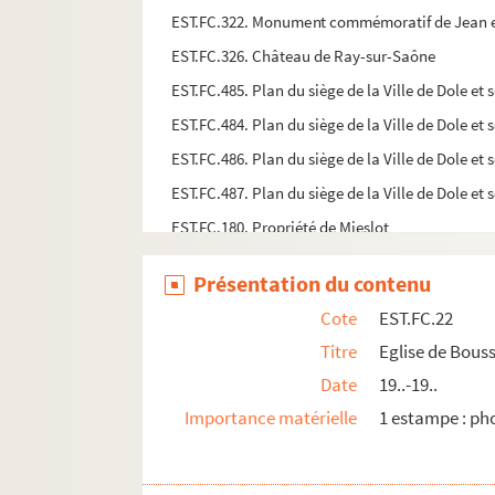
EST.FC.322. Monument commémoratif de Jean et Pi
EST.FC.326. Château de Ray-sur-Saône
EST.FC.485. Plan du siège de la Ville de Dole et 
EST.FC.484. Plan du siège de la Ville de Dole et 
EST.FC.486. Plan du siège de la Ville de Dole et 
EST.FC.487. Plan du siège de la Ville de Dole et 
EST.FC.180. Propriété de Mieslot
EST.FC.183. Chapelle Sainte-Hilaire, près du 
Présentation du contenu
EST.FC.184. Ruines du château de Roulans
Cote
EST.FC.22
EST.FC.873. Statue de Bacchus qui ornait la fo
Titre
Eglise de Bouss
EST.FC.1165. Château de Montmusard à Dijon
Date
19..-19..
EST.FC.1174. Fouilles du théâtre romain de Bes
Importance matérielle
1 estampe : ph
EST.FC.1175. Fouilles du théâtre romain de Bes
EST.FC.568. Troupeau au Mont-Roland à Dôle