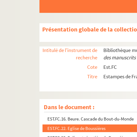
EST.FC.M.208. Portrait de femme
EST.FC.M.200. Aquila
EST.FC.M.197. Portrait
Présentation globale de la collecti
EST.FC.4091. 15. Notre-Dame de Gray , gravée 
EST.FC.1189. 1ère vue de Besançon, prise de des
Intitulé de l'instrument de
Bibliothèque m
EST.FC.1190. 1ère vue de Besançon, prise de des
recherche
des manuscrits 
EST.FC.1241. 1ère vüe des environs de Besanço
Cote
Est.FC
EST.FC.M.186. 1ere. Vue de la ville de Salins
Titre
Estampes de Fr
EST.FC.4092. 26. Notre-Dame du Mont, gravée pa
EST.FC.53. Bloc de glace, Grotte de la Glacière
EST.FC.54. Bloc de glace, Grotte de la Glacière
Dans le document :
EST.FC.55. Bloc de glace, Grotte de la Glacière
EST.FC.16. Beure. Cascade du Bout-du-Monde
EST.FC.22. Eglise de Boussières