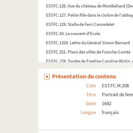
EST.FC.126. Vue du château de Montbéliard (Do
EST.FC.127. Petite fille dans le cloître de l'abb
EST.FC.129. Stalle de Ferri Carondelet
EST.FC.43. Le couvent d'Ecole
EST.FC.1329. Lettre du Général Simon Bernard
EST.FC.251. Plans des villes de Franche-Comté
EST.FC.278. Tombe de Emeline Caroline Wislin, 
EST.FC.283. La Folie, Gray
Présentation du contenu
EST.FC.285. Intérieur de la Chapelled'Andelot, 
Cote
EST.FC.M.208
EST.FC.320. Intérieur de la Chapelled'Andelot, 
Titre
Portrait de f
EST.FC.311. Forges du Magny
Date
1682
EST.FC.317. Stèle funéraire à la mémoire de Je
Langue
français
EST.FC.321. Autel de la Chapelle d'Andelot, Egl
EST.FC.322. Monument commémoratif de Jean et Pi