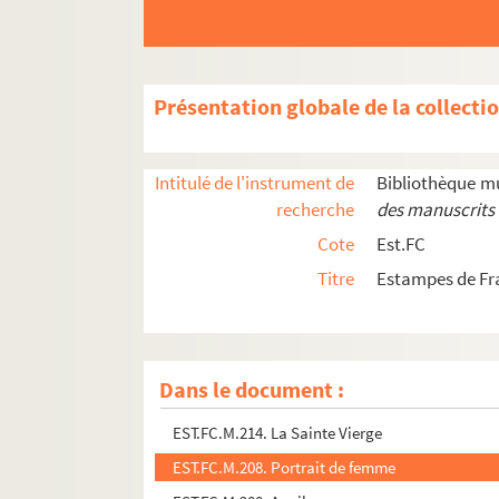
EST.FC.4158. Saint Vermier
EST.FC.M.16. Grâce à la supériorité de ses doctr
EST.FC.M.23. Le socialisme tombé dans la boutei
Présentation globale de la collecti
EST.FC.M.24. Histoires des révolutions sociales
EST.FC.M.25. Paysage
Intitulé de l'instrument de
Bibliothèque m
EST.FC.M.26.1. Portrait de Satine de Hesse
recherche
des manuscrits 
EST.FC.M.26.2. St Claude Archevéque de Bezan
Cote
Est.FC
EST.FC.M.29. Forges de Gouille
Titre
Estampes de Fr
EST.FC.M.33. Besançon (Doubs)
EST.FC.M.57. Chèvre et mouton
EST.FC.M.58. Scène religieuse
Dans le document :
EST.FC.M.225. La Sainte Famille
EST.FC.M.214. La Sainte Vierge
EST.FC.M.208. Portrait de femme