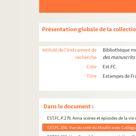
Présentation globale de la collecti
Intitulé de l'instrument de
Bibliothèque m
recherche
des manuscrits 
Cote
Est.FC
Titre
Estampes de Fr
EST.FC.P.278.2. Anna scènes et épisodes de la vie
Dans le document :
EST.FC.P.278.1. Anna scènes et épisodes de la vie
EST.FC.P.279. Anna scènes et épisodes de la vie 
EST.FC.555. Vue du coté du Moulin avec Collégia