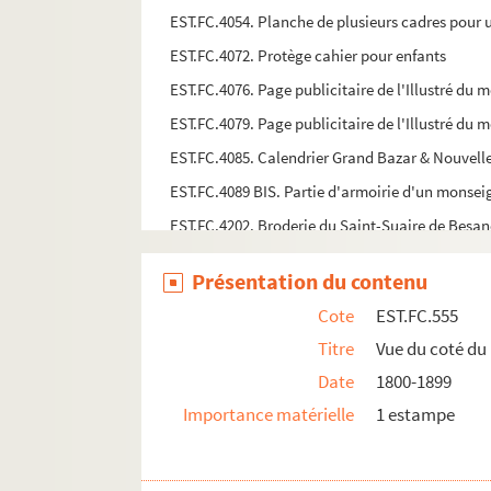
EST.FC.4054. Planche de plusieurs cadres pour
EST.FC.4072. Protège cahier pour enfants
EST.FC.4076. Page publicitaire de l'Illustré du 
EST.FC.4079. Page publicitaire de l'Illustré du
EST.FC.4085. Calendrier Grand Bazar & Nouvelle
EST.FC.4089 BIS. Partie d'armoirie d'un monsei
EST.FC.4202. Broderie du Saint-Suaire de Besa
EST.FC.4169. Saint Cloud ou Claude près de Ma
Présentation du contenu
EST.FC.4170. Saint Claude ou Saint Nicolas
Cote
EST.FC.555
EST.FC.4171. Le Saint Suaire
Titre
Vue du coté du 
EST.FC.4172. Saint Roch
Date
1800-1899
EST.FC.4173. Saint Roch
Importance matérielle
1 estampe
EST.FC.4174. Saint Paul
EST.FC.4175. Saint Laurent