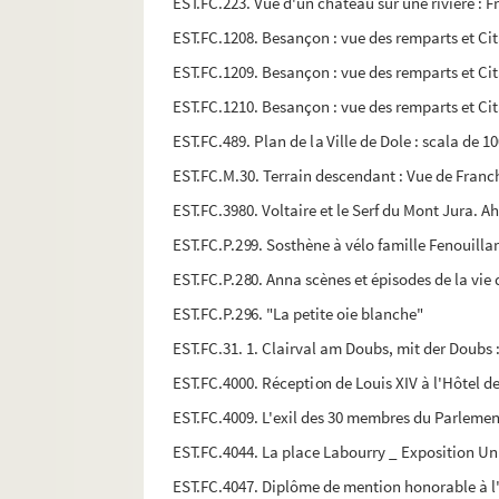
EST.FC.223. Vue d'un château sur une rivière :
EST.FC.1208. Besançon : vue des remparts et Ci
EST.FC.1209. Besançon : vue des remparts et Ci
EST.FC.1210. Besançon : vue des remparts et Ci
EST.FC.489. Plan de la Ville de Dole : scala de 1
EST.FC.M.30. Terrain descendant : Vue de Fran
EST.FC.3980. Voltaire et le Serf du Mont Jura. Ah
EST.FC.P.299. Sosthène à vélo famille Fenouilla
EST.FC.P.280. Anna scènes et épisodes de la vie d'u
EST.FC.P.296. "La petite oie blanche"
EST.FC.31. 1. Clairval am Doubs, mit der Doubs :
EST.FC.4000. Réception de Louis XIV à l'Hôtel de
EST.FC.4009. L'exil des 30 membres du Parleme
EST.FC.4044. La place Labourry _ Exposition Uni
EST.FC.4047. Diplôme de mention honorable à l'