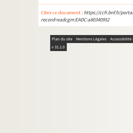
EST.FC.4174. Saint Paul
EST.FC.4175. Saint Laurent
Citer ce document :
https://ccfr.bnf.fr/por
record=eadcgm:EADC:a80340952
EST.FC.4176. Miracle de Faverney
EST.FC.4177. Gravure d'un martyr tenant la mai
EST.FC.4216. Photo du Saint-Suaire
Plan du site
Mentions Légales
Accessibilit
EST.FC.4105. Diplôme de l'Association des Sacr
v 31.1.0
EST.FC.4106. Diplôme de la Confrérie des Saint Fe
EST.FC.4108. Diplôme de la Confrérie de Notre
EST.FC.4109. Diplôme de la Paroisse de Notre 
EST.FC.4111. Photo d'estampe d'une Crucifixion
EST.FC.4125. Calendrier du mois de janvier
EST.FC.4127. Calendrier du mois de Février
EST.FC.4129. Calendrier du mois de Mars
EST.FC.4131. Calendrier du mois de Avril
EST.FC.4133. Calendrier du mois de Mai