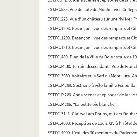
EST.FC.555. Vue du coté du Moulin avec Collégia
EST.FC.223. Vue d'un château sur une rivière :
EST.FC.1208. Besançon : vue des remparts et Ci
EST.FC.1209. Besançon : vue des remparts et Ci
EST.FC.1210. Besançon : vue des remparts et Ci
EST.FC.489. Plan de la Ville de Dole : scala de 1
EST.FC.M.30. Terrain descendant : Vue de Fran
EST.FC.3980. Voltaire et le Serf du Mont Jura. Ah
EST.FC.P.299. Sosthène à vélo famille Fenouilla
EST.FC.P.280. Anna scènes et épisodes de la vie d'u
EST.FC.P.296. "La petite oie blanche"
EST.FC.31. 1. Clairval am Doubs, mit der Doubs :
EST.FC.4000. Réception de Louis XIV à l'Hôtel de
EST.FC.4009. L'exil des 30 membres du Parleme