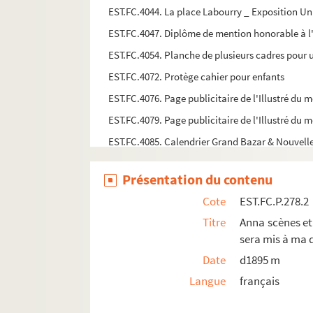
EST.FC.4044. La place Labourry _ Exposition Uni
EST.FC.4047. Diplôme de mention honorable à l'
EST.FC.4054. Planche de plusieurs cadres pour
EST.FC.4072. Protège cahier pour enfants
EST.FC.4076. Page publicitaire de l'Illustré du 
EST.FC.4079. Page publicitaire de l'Illustré du
EST.FC.4085. Calendrier Grand Bazar & Nouvelle
EST.FC.4089 BIS. Partie d'armoirie d'un monsei
Présentation du contenu
EST.FC.4202. Broderie du Saint-Suaire de Besa
Cote
EST.FC.P.278.2
EST.FC.4169. Saint Cloud ou Claude près de Ma
Titre
Anna scènes et 
EST.FC.4170. Saint Claude ou Saint Nicolas
sera mis à ma d
EST.FC.4171. Le Saint Suaire
Date
d1895 m
EST.FC.4172. Saint Roch
Langue
français
EST.FC.4173. Saint Roch