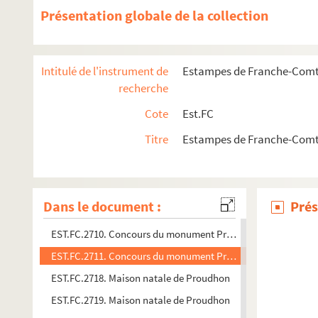
Présentation globale de la collection
EST.FC.2725. La statue de Proudhon à Besançon
EST.FC.2728. La statue de Proudhon à Besançon
EST.FC.2729. La statue de Proudhon à Besançon
Intitulé de l'instrument de
Estampes de Franche-Comt
EST.FC.2712. La statue de Proudhon à Besançon
recherche
EST.FC.2714. La statue de Proudhon à Besançon
Cote
Est.FC
EST.FC.2705. Concours du monument Proudhon
Titre
Estampes de Franche-Comt
EST.FC.2706. Concours du monument Proudhon
EST.FC.2707. Concours du monument Proudhon
EST.FC.2708. Concours du monument Proudhon
Dans le document :
Prés
EST.FC.2709. Concours du monument Proudhon
EST.FC.2710. Concours du monument Proudhon
EST.FC.2711. Concours du monument Proudhon
EST.FC.2718. Maison natale de Proudhon
EST.FC.2719. Maison natale de Proudhon