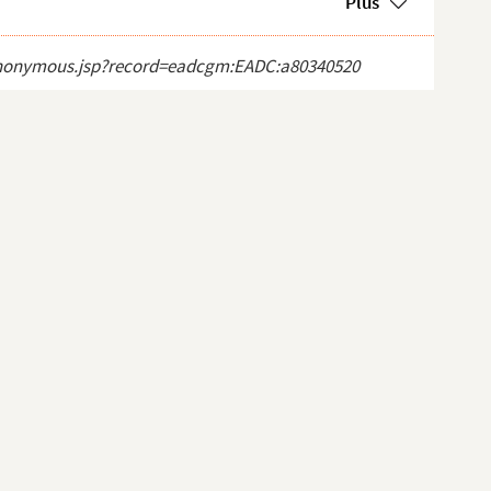
Plus
ct_anonymous.jsp?record=eadcgm:EADC:a80340520