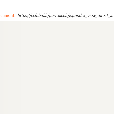
ocument :
https://ccfr.bnf.fr/portailccfr/jsp/index_view_dire