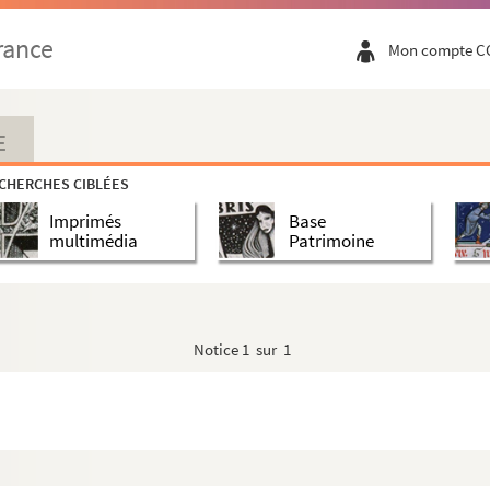
rance
Mon compte C
E
CHERCHES CIBLÉES
Imprimés
Base
multimédia
Patrimoine
Notice
1 sur 1