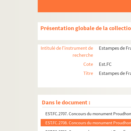
EST.FC.2732. Madame Proudhon
EST.FC.2757. Pierre-Joseph Proudon
EST.FC.2726. La statue de Proudhon à Besanço
Présentation globale de la collecti
EST.FC.2724. La statue de Proudhon à Besanço
EST.FC.2727. La statue de Proudhon à Besanço
Intitulé de l'instrument de
Estampes de F
EST.FC.2725. La statue de Proudhon à Besanço
recherche
EST.FC.2728. La statue de Proudhon à Besanço
Cote
Est.FC
EST.FC.2729. La statue de Proudhon à Besanço
Titre
Estampes de F
EST.FC.2712. La statue de Proudhon à Besanço
EST.FC.2714. La statue de Proudhon à Besanço
EST.FC.2705. Concours du monument Proudho
Dans le document :
EST.FC.2706. Concours du monument Proudho
EST.FC.2707. Concours du monument Proudho
EST.FC.2708. Concours du monument Proudho