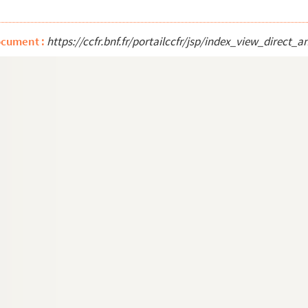
ocument :
https://ccfr.bnf.fr/portailccfr/jsp/index_view_dire