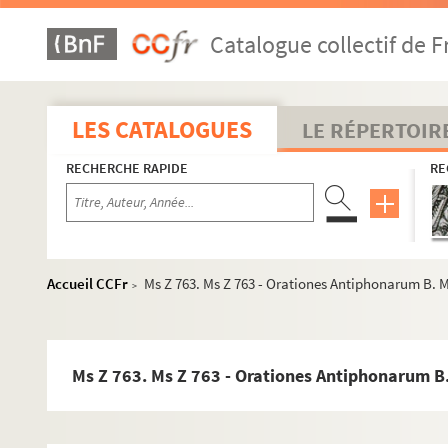
Ms Z 734. Ms Z 734 - Georges Gazier. Notes diverses sur le
Catalogue collectif de F
Ms Z 735. Ms Z 735 - Documents divers concernant l'armé
Ms Z 736. Ms Z 736 - Charles Lapicque. Timbres. 1989 et 2
Ms Z 737. Ms Z 737 - Documents comtois divers. 1746-1870
LES CATALOGUES
LE RÉPERTOIR
Ms Z 738. Ms Z 738 - Alfred Cauvet. Les Chants d'un prolét
RECHERCHE RAPIDE
RE
Ms Z 739. Ms Z 739 - Juliette Drouet. Lettre à Victor Hugo. 
Ms Z 740. Ms Z 740 - Victor Hugo. Lettre à Adèle Hugo. Pari
Ms Z 741. Ms Z 741 - Victor Hugo. Manuscrits, correspond
Ms Z 742. Ms Z 742 - Jules Favre. Copie de la proclamatio
Accueil CCFr
Ms Z 763. Ms Z 763 - Orationes Antiphonarum B. M
>
Ms Z 743. Ms Z 743 - Bernard Lorjou. Lettre à Maurice Esca
Ms Z 744. Ms Z 744 - Charles Lapicque. Lettres à Willy Grub
Ms Z 745. Ms Z 745 - Jean et Micheline Bazaine. Lettres à
Ms Z 763. Ms Z 763 - Orationes Antiphonarum B.
Ms Z 746. Ms Z 746 - Charles Lapicque. Lettre à Lucien Ma
Ms Z 747. Ms Z 747 - Sapeurs-pompiers du Doubs. Documen