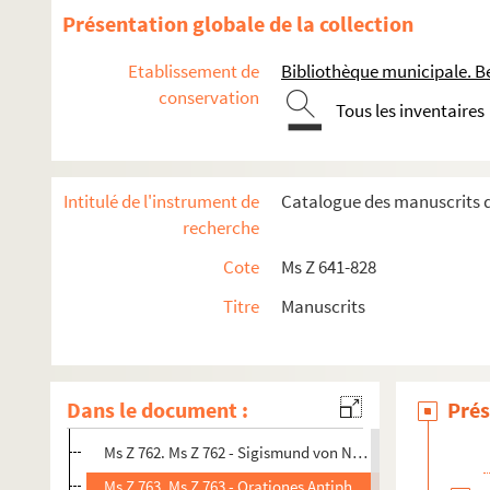
Ms Z 748. Ms Z 748 - Certificat de résidence pour Françoi
Présentation globale de la collection
Ms Z 749. Ms Z 749 - Victor Hugo. Mèche de cheveux offert
Etablissement de
Bibliothèque municipale. B
Ms Z 750. Ms Z 750 - Factures adressées au général Gaston 
conservation
Tous les inventaires
Ms Z 751. Ms Z 751 - Liber precum ad usum parocciae SS. 
Ms Z 752. Ms Z 752 - Factures et lettres de commerçants e
Ms Z 753. Ms Z 753 - Documents comtois divers. 1774-1915
Intitulé de l'instrument de
Catalogue des manuscrits d
Ms Z 754. Ms Z 754 - Jean Gigoux. Lettre à Charles Beauqu
recherche
Ms Z 755. Ms Z 755 - Analyse de différents rapports et devi
Cote
Ms Z 641-828
Ms Z 757. Ms Z 757 - Pierre-Joseph Proudhon. Droit de rép
Titre
Manuscrits
Ms Z 758. Ms Z 758 - Mirabeau. Lettres à Sophie de Monnier.
Ms Z 759. Ms Z 759 - Pierre-Joseph Proudhon. Lettre à Ern
Ms Z 760. Ms Z 760 - Joseph Léopold Hugo. Lettre à Joseph
Dans le document :
Prés
Ms Z 761. Ms Z 761 - Claude Le Coz, archevêque de Besanço
Ms Z 762. Ms Z 762 - Sigismund von Neukomm. Messe à q
Ms Z 763. Ms Z 763 - Orationes Antiphonarum B. M. V.