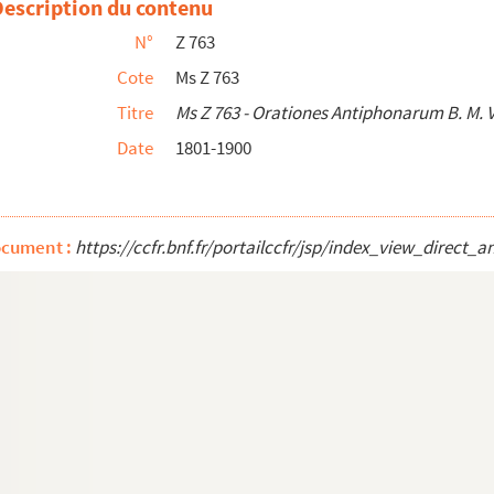
Description du contenu
eignement à Besançon et en Franche-Comté. 1783-1864
N°
Z 763
ourdenet (1802-1876), avocat à Baume-les-Dames. 1811-1...
Cote
Ms Z 763
ce. 1792-1826
Titre
Ms Z 763 - Orationes Antiphonarum B. M. V
Date
1801-1900
res de presse, extraits de revues. 1831-1930
e relatives à ses travaux sur l'histoire ancienne d...
aire de Victor Hugo à Besançon. 1902.
ocument :
https://ccfr.bnf.fr/portailccfr/jsp/index_view_dire
teur. 1922
nçon à l'occasion des funérailles d'un de leurs conf...
or du Soldatenheim (1940- 1944) au Casino de Besanç...
nés à Besançon pendant la première guerre mondiale p...
ersée du canal du Rhin au Rhône à Besançon, 1809
de la Galerie française. 22 août 1820