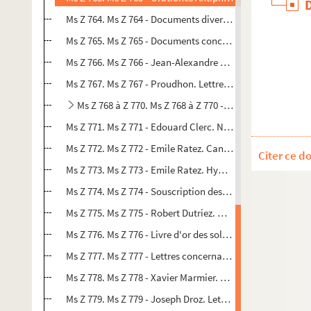
Ms Z 764. Ms Z 764 - Documents divers concernant l'ens
Ms Z 765. Ms Z 765 - Documents concernant Denis-Agile B
Ms Z 766. Ms Z 766 - Jean-Alexandre Morel. Correspondan
Ms Z 767. Ms Z 767 - Proudhon. Lettre à Mme Hamar, 1849
Ms Z 768 à Z 770. Ms Z 768 à Z 770 - Victor Hugo. Coupu
Ms Z 771. Ms Z 771 - Edouard Clerc. Notes et correspondanc
Ms Z 772. Ms Z 772 - Emile Ratez. Cantate pour le centen
Citer ce d
Ms Z 773. Ms Z 773 - Emile Ratez. Hymne à la gloire de Pas
Ms Z 774. Ms Z 774 - Souscription des pharmaciens de Besa
Ms Z 775. Ms Z 775 - Robert Dutriez. Notes sur le Livre d'
Ms Z 776. Ms Z 776 - Livre d'or des soldats français soig
Ms Z 777. Ms Z 777 - Lettres concernant le projet de trav
Ms Z 778. Ms Z 778 - Xavier Marmier. Lettres
Ms Z 779. Ms Z 779 - Joseph Droz. Lettre à Lefort, éditeur 