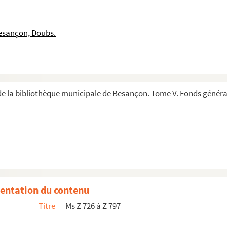
s Mareschal. Besançon, 1793
e à Juliette Drouet
esançon, Doubs.
Brasier de Thuy, concernant son hôtel particulier, ...
Mauricii et Donati
t d'entreprises de Besançon, avec en-tête. 1890-1949
e la bibliothèque municipale de Besançon. Tome V. Fonds généra
ier, 17 octobre 1861
s pour la restauration pour la cathédrale Saint-Je...
onse à insérer dans l'Echo du Parlement de Bruxelles...
 Lettre de son père. Lettres le concernant. 1775-1...
est Desmarest, Paris, 10 mai 1858.
 Bonaparte, Bastia, 18 février 1803
entation du contenu
n. Lettres au ministère des cultes, Besançon, 1802-1...
Titre
Ms Z 726 à Z 797
uatre parties, en deux choeurs sans accompagnement