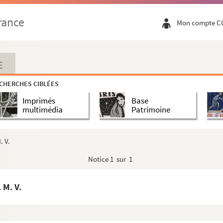
 Livre de prières de Maximilien. 1907-1908
rance
Mon compte C
e en Franche-Comté. 1759- 1922
010
E
aire
CHERCHES CIBLÉES
23 février 1848
Imprimés
Base
s, février 1848
multimédia
Patrimoine
ance, papiers et documents divers. 1829-1985
n de Victor Hugo. Paris, 2 décembre 1851
. V.
nde. 7 juin 1969
Notice
1 sur 1
ben. Paris et Ploubazlanec, 23 février 1948 14 fév...
 Willy Grubben. 1949-1954
 M. V.
zenod. Paris, 23 septembre 1962
ts divers, 1959-200