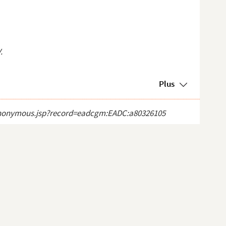
.
Plus
ct_anonymous.jsp?record=eadcgm:EADC:a80326105