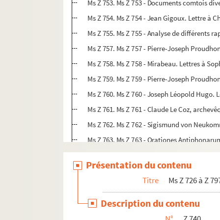
Ms Z 753. Ms Z 753 - Documents comtois div
Ms Z 754. Ms Z 754 - Jean Gigoux. Lettre à C
Ms Z 755. Ms Z 755 - Analyse de différents ra
Ms Z 757. Ms Z 757 - Pierre-Joseph Proudhon.
Ms Z 758. Ms Z 758 - Mirabeau. Lettres à Soph
Ms Z 759. Ms Z 759 - Pierre-Joseph Proudhon.
Ms Z 760. Ms Z 760 - Joseph Léopold Hugo. L
Ms Z 761. Ms Z 761 - Claude Le Coz, archevê
Ms Z 762. Ms Z 762 - Sigismund von Neuko
Ms Z 763. Ms Z 763 - Orationes Antiphonarum
Ms Z 764. Ms Z 764 - Documents divers con
Présentation du contenu
Ms Z 765. Ms Z 765 - Documents concernant 
Titre
Ms Z 726 à Z 79
Ms Z 766. Ms Z 766 - Jean-Alexandre Morel.
Ms Z 767. Ms Z 767 - Proudhon. Lettre à Mm
Description du contenu
Ms Z 768 à Z 770. Ms Z 768 à Z 770 - Victo
N°
Z 740