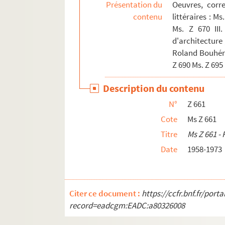
Présentation du
Oeuvres, corr
Ms Z 689. Ms Z 689 - Textes sur Roland Bouh
contenu
littéraires : Ms
Ms Z 690. Ms Z 690 - Roland Bouhéret. Activit
Ms. Z 670 III
d'architecture 
Ms Z 691. Ms Z 691 - Roland Bouhéret. Dessin
Roland Bouhéret
Ms Z 692. Ms Z 692 - Roland Bouhéret. Carne
Z 690 Ms. Z 695
Ms Z 693. Ms Z 693 - Roland Bouhéret. Papier
Description du contenu
Ms Z 694. Ms Z 694 - Roland Bouhéret. Argus
N°
Z 661
Ms Z 695. Ms Z 695 - Roland Bouhéret. Agen
Cote
Ms Z 661
Ms Z 696 à Z 711
Titre
Ms Z 661 - 
Ms Z 712 à Z 725. Ms Z 712 à Z 725 - Fonds Cha
Date
1958-1973
Ms Z 726 à Z 797
Ms Z 798 à Z 812. Ms Z 798 à Z 812 - cotes vaca
Ms Z 813 à Z 828
Citer ce document :
https://ccfr.bnf.fr/por
record=eadcgm:EADC:a80326008