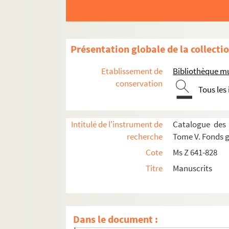
Présentation globale de la collecti
Etablissement de
Bibliothèque m
conservation
Tous les
Ms Z 641 à Z 652
Ms Z 653 à Z 695. Ms Z 653 à Z 695 - Fonds Rola
Intitulé de l'instrument de
Catalogue des 
Ms Z 653. Ms Z 653 - Roland Bouhéret. Hiber
recherche
Tome V. Fonds g
Ms Z 654. Ms Z 654 - Roland Bouhéret. Poème
Cote
Ms Z 641-828
Ms Z 655. Ms Z 655 - Roland Bouhéret. Raci
Titre
Manuscrits
Ms Z 656. Ms Z 656 - Roland Bouhéret. Invoc
Ms Z 657. Ms Z 657 - Roland Bouhéret. A l'e
Ms Z 658. Ms Z 658 - Roland Bouhéret. Poème
Dans le document :
Ms Z 659. Ms Z 659 - Roland Bouhéret et Mic