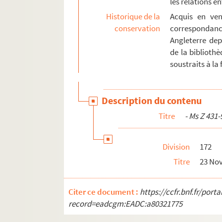
les relations 
Ms Z 584 à Z 609
Historique de la
Acquis en ven
conservation
correspondan
Ms Z 610 à Z 620. Ms Z 610 à Z 620 - Fonds R
Angleterre dep
Ms Z 621 à Z 638
de la bibliothè
soustraits à la f
Description du contenu
Titre
- Ms Z 431-
Division
172
Titre
23 Nov
Citer ce document :
https://ccfr.bnf.fr/por
record=eadcgm:EADC:a80321775