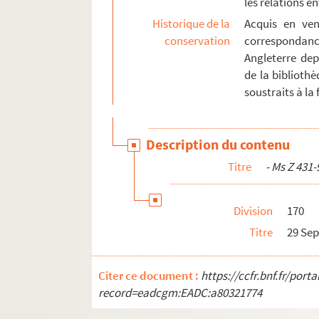
les relations 
Ms Z 578 à Z 583. Ms Z 578 à Z 583 - Fonds Fr
Historique de la
Acquis en ven
conservation
correspondan
Ms Z 584 à Z 609
Angleterre dep
Ms Z 610 à Z 620. Ms Z 610 à Z 620 - Fonds R
de la bibliothè
Ms Z 621 à Z 638
soustraits à la f
Description du contenu
Titre
- Ms Z 431-
Division
170
Titre
29 Sep
Citer ce document :
https://ccfr.bnf.fr/por
record=eadcgm:EADC:a80321774