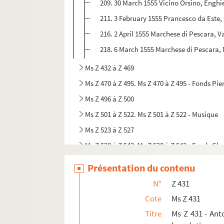
209. 30 March 1555 Vicino Orsino, Enghie
211. 3 February 1555 Prancesco da Este, 
216. 2 April 1555 Marchese di Pescara, Va
218. 6 March 1555 Marchese di Pescara, 
Ms Z 432 à Z 469
Ms Z 470 à Z 495. Ms Z 470 à Z 495 - Fonds Pie
Ms Z 496 à Z 500
Ms Z 501 à Z 522. Ms Z 501 à Z 522 - Musique
Ms Z 523 à Z 527
Ms Z 528 à Z 543. Ms Z 528 à Z 543 - Fonds Cha
Ms Z 544 à Z 563
Présentation du contenu
Ms Z 564 à Z 568. Ms Z 564 à Z 568 - Fonds 
N°
Z 431
Ms Z 569 à Z 570
Cote
Ms Z 431
Ms Z 571-1 à Z 571-16. Ms Z 571-1 à Z 571-16
Titre
Ms Z 431 - Ant
Ms Z 572 à Z 577