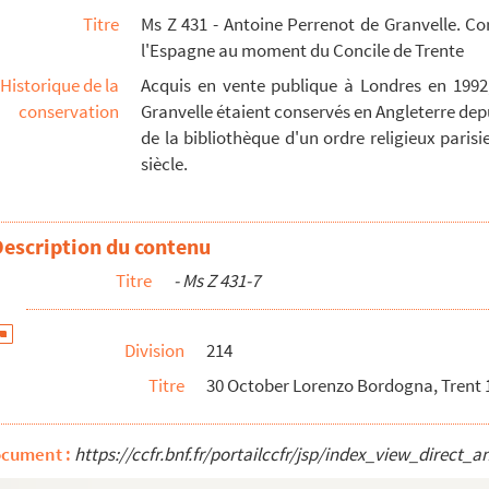
Titre
Ms Z 431 - Antoine Perrenot de Granvelle. C
gna 1 p - 144
l'Espagne au moment du Concile de Trente
this letter is probably no.86 below - 145
Historique de la
Acquis en vente publique à Londres en 1992
6
conservation
Granvelle étaient conservés en Angleterre depu
de la bibliothèque d'un ordre religieux parisien
siècle.
f contents in Italian. Endorsed. Seal - 153v
Description du contenu
80 above - 154v
Titre
- Ms Z 431-7
Division
214
Titre
30 October Lorenzo Bordogna, Trent 1 
ocument :
https://ccfr.bnf.fr/portailccfr/jsp/index_view_dire