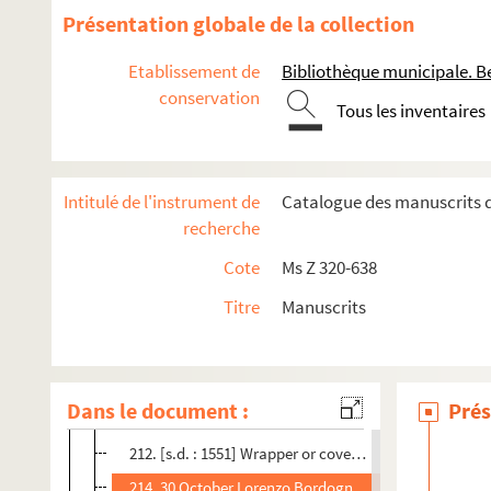
190. 10 October Jacom o Pirovano, Milan 1 p - 122
Présentation globale de la collection
191. 11 September Jacom o Pirovano, Piacenza 1 p - 
Etablissement de
Bibliothèque municipale. B
192. 6 September Jacom o Pirovano, Milan 1 p - 124
conservation
Tous les inventaires
193. 4 October Jacom o Pirovano, Milan 1 p - 125
194. [s.d. : 1551] Draft Granvelle to Pirovano 2 pp - 12
197. 4 November Christopher de Tassis, Augusta 2 pp 
Intitulé de l'instrument de
Catalogue des manuscrits d
199. [s.d. : 1551] Draft ? incomplète Granvelle to de Tas
recherche
200. 16 November Christopher de Tassis, Augusta 1 p. 
Cote
Ms Z 320-638
202. 8 November Christopher de Tassis, Augusta 1 p. S
Titre
Manuscrits
204. 22 September Jacomo Pirovano, Milan 1 p. Surama
206. 8 October Bartholomeo Bibiena, Milan 1 p. No.77 b
207. [s.d. : 1551] Draft Granvelle to Bibiena 2 pp - 137
Dans le document :
Prés
209. 31 October Bibiena, Milan 1 p. Seal - 138
212. [s.d. : 1551] Wrapper or cover of a letter from Bibi
214. 30 October Lorenzo Bordogna, Trent 1 p. Seal - 1