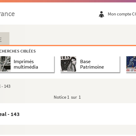
eal - 98
rance
Mon compte C
 Seal - 100
is 1 p - 101
Seal - 102
E
Seal - 104
CHERCHES CIBLÉES
Seal - 106
Imprimés
Base
multimédia
Patrimoine
2,5 pp - 109
 - 143
Notice
1 sur 1
rman 1,5 pp. Seal - 116
eal - 143
 p - 120