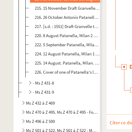
215. 15 November Draft Granvelle, Innsbruck to Bordo
216. 26 October Antonio Patanella, Milan 1 p. Cover to 
217. [s.d. : 1551] Draft Granvelle to ?Patanella 1 p - 14
220. 8 August Patanella, Milan 2 pp. Seal - 148
222. 5 September Patanella, Milan 1 pp. Seal - 150
224. 12 August Patanella, Milan 1 pp. Seal - 152
225. 14 August. Patanella, Milan. 2 pp. 1 p. Summary o
226. Cover of one of Patanella's letters, probably no.
- Ms Z 431-8
- Ms Z 431-9
Ms Z 432 à Z 469
Ms Z 470 à Z 495. Ms Z 470 à Z 495 - Fonds Pierre Gascar
Ms Z 496 à Z 500
Citer ce d
Ms Z 501 à Z 522. Ms Z 501 à Z 522 - Musique