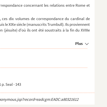
orrespondance concernant les relations entre Rome et
, ces dix volumes de correspondance du cardinal de
is le XIXe siècle (manuscrits Trumbull). Ils proviennent
 (jésuite) d'où ils ont été soustraits à la fin du XVIIIe
Plus
p. Seal - 143
ct_anonymous.jsp?record=eadcgm:EADC:a80321612