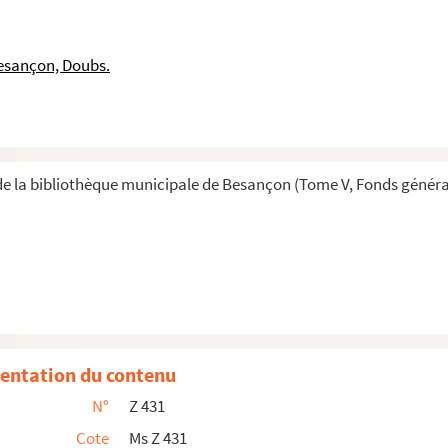
123
esançon, Doubs.
6
- 128
e la bibliothèque municipale de Besançon (Tome V, Fonds généra
sis 2 pp - 129
Seal - 130
eal - 132
ry of contents in Italian endorsed Seal - 134
elow is probably cover to this letter - 136
entation du contenu
N°
Z 431
ena with suramary of contents of letter in Itali...
Cote
Ms Z 431
43