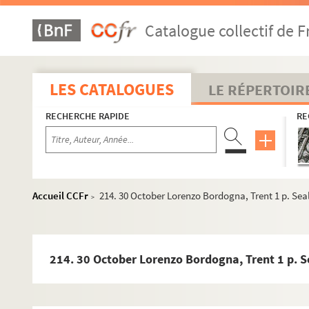
159. 19 November Christopher de Tassis, iugusta 1 p. S
Catalogue collectif de F
161. 16 November Christopher de Tassis, iugusta 1,5 p.
163. 18 November Draft Granvelle, Innsbruck to de Tass
164. 16 November Christopher de Tassis, Augusta 1 p. 
LES CATALOGUES
LE RÉPERTOIR
166. 13 November Christopher de Tassis, Augusta 2 p. 
RECHERCHE RAPIDE
RE
169. 11 November Christopher de Tassis, Augusta 1 p. 
171. 29 October Grineo, Marano 1 p - 108
172. 9 November Draft Granvelle, Innsbruck to Grineo 
175. 3 November Grineo, Trent 3 pp - 111
Accueil CCFr
214. 30 October Lorenzo Bordogna, Trent 1 p. Seal
>
179. 4 November Grineo, Trent 1 pp - 113
181. 3 November Grineo, Trent 2 pp - 115
183. 3 November Simon Watsch to Cardinal of Trent Ge
214. 30 October Lorenzo Bordogna, Trent 1 p. S
187. [s.d. : 1551] Draft Granvelle to Grineo 1 p - 119
188. 23 October Vicar and 12 'de Provisione' of Milan 1