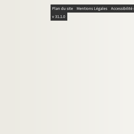
202. 8 November Christopher de Tassis, A
Plan du site
Mentions Légales
Accessibilit
204. 22 September Jacomo Pirovano, Mila
v 31.1.0
206. 8 October Bartholomeo Bibiena, Mila
207. [s.d. : 1551] Draft Granvelle to Bibie
209. 31 October Bibiena, Milan 1 p. Seal 
212. [s.d. : 1551] Wrapper or cover of a l
214. 30 October Lorenzo Bordogna, Trent 
215. 15 November Draft Granvelle, Innsb
216. 26 October Antonio Patanella, Milan 
217. [s.d. : 1551] Draft Granvelle to ?Pata
220. 8 August Patanella, Milan 2 pp. Seal
222. 5 September Patanella, Milan 1 pp. 
224. 12 August Patanella, Milan 1 pp. Sea
225. 14 August. Patanella, Milan. 2 pp. 1
226. Cover of one of Patanella's letters,