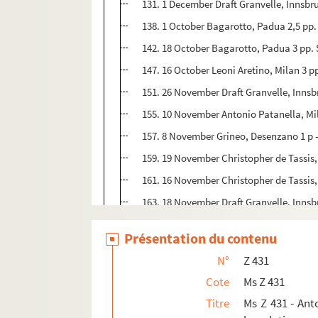
131. 1 December Draft Granvelle, Innsbr
138. 1 October Bagarotto, Padua 2,5 pp.
142. 18 October Bagarotto, Padua 3 pp. 
147. 16 October Leoni Aretino, Milan 3 pp
151. 26 November Draft Granvelle, Innsbr
155. 10 November Antonio Patanella, Mila
157. 8 November Grineo, Desenzano 1 p -
159. 19 November Christopher de Tassis, 
161. 16 November Christopher de Tassis, 
163. 18 November Draft Granvelle, Innsbr
164. 16 November Christopher de Tassis, 
Présentation du contenu
166. 13 November Christopher de Tassis, 
N°
Z 431
169. 11 November Christopher de Tassis, 
Cote
Ms Z 431
171. 29 October Grineo, Marano 1 p - 108
Titre
Ms Z 431 - Ant
172. 9 November Draft Granvelle, Innsbru