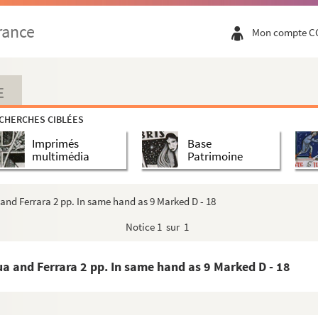
rance
Mon compte C
E
CHERCHES CIBLÉES
roudhon, Considérant, Clarisse Vigoureux, Fourier)
Imprimés
Base
multimédia
Patrimoine
dance concernant les relations entre Rome et l'Es...
and Ferrara 2 pp. In same hand as 9 Marked D - 18
Notice
1 sur 1
a and Ferrara 2 pp. In same hand as 9 Marked D - 18