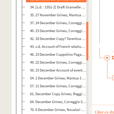
34. [s.d. : 1551-2] Draft Granvelle to Grineo 1 p - 19
35. 27 November Grineo, Mantua 1 p - 20
37. 24 December Grineo, Correggio 2 pp. Parts in ciphe
40. 23 December Grineo, Correggio 2 pp - 24
42. 10 December Copy? Terentius Segnolus to Grineo La
43. s.d. Account of French relations with Parma 2 pp -
46. 23 December Cuppolino Pagano, Reggio to Comme
49. 22 December Grineo, Correggio 1 p - 31
50. 23 December Account of events in Reggio sent by P
54. 2 December Grineo, Mantua 1 p + 1 p. enclosure, co
57. 11 December Grineo, Correggio 3 pp - 38
61. December Copy Grineo, Reggiolo to Duke of Ferrara
64. December Grineo, Correggio 5 pp. Parts in cipher, 
70. 6 December Grineo, Novalari 1 p - 45
Citer ce d