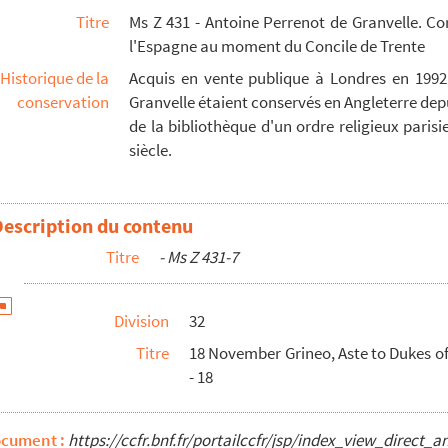
Titre
Ms Z 431 - Antoine Perrenot de Granvelle. C
l'Espagne au moment du Concile de Trente
Historique de la
Acquis en vente publique à Londres en 1992
r, deciphered - 22
conservation
Granvelle étaient conservés en Angleterre depu
de la bibliothèque d'un ordre religieux parisien
siècle.
tin 1 p - 25
 26
ssadi Nivoara - 28
Description du contenu
Titre
- Ms Z 431-7
aolo Riva, résident there, to Grineo and forwarded ...
py letter, 30 November, Duke of F.errara to Grineo...
Division
32
Titre
18 November Grineo, Aste to Dukes o
 3 pp - 40
- 18
deciphered - 42
ocument :
https://ccfr.bnf.fr/portailccfr/jsp/index_view_dire