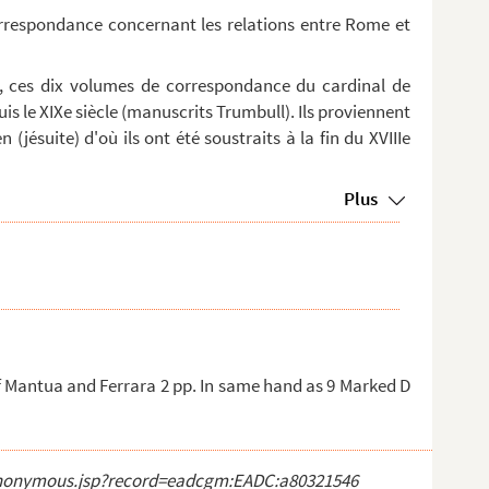
orrespondance concernant les relations entre Rome et
, ces dix volumes de correspondance du cardinal de
is le XIXe siècle (manuscrits Trumbull). Ils proviennent
 (jésuite) d'où ils ont été soustraits à la fin du XVIIIe
Plus
f Mantua and Ferrara 2 pp. In same hand as 9 Marked D
ct_anonymous.jsp?record=eadcgm:EADC:a80321546