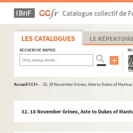
Catalogue collectif de F
LES CATALOGUES
LE RÉPERTOIR
Ms Z 320 à Z 415
RECHERCHE RAPIDE
RE
Ms Z 416 à Z 419. Ms Z 416 à Z 419 - Socialistes comtois (P
Ms Z 420 à Z 430
Ms Z 431. Ms Z 431 - Antoine Perrenot de Granvelle. Correspon
Accueil CCFr
32. 18 November Grineo, Aste to Dukes of Mantua 
>
- Ms Z 431-1
- Ms Z 431-2
- Ms Z 431-3
32. 18 November Grineo, Aste to Dukes of Mantu
- Ms Z 431-4
- Ms Z 431-5