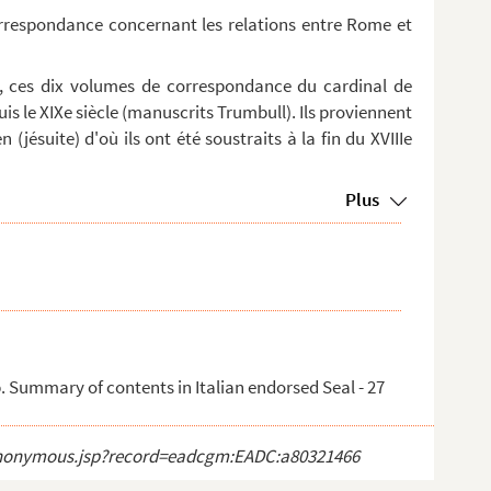
orrespondance concernant les relations entre Rome et
, ces dix volumes de correspondance du cardinal de
is le XIXe siècle (manuscrits Trumbull). Ils proviennent
 (jésuite) d'où ils ont été soustraits à la fin du XVIIIe
Plus
p. Summary of contents in Italian endorsed Seal - 27
ct_anonymous.jsp?record=eadcgm:EADC:a80321466