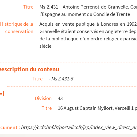
Titre
Ms Z 431 - Antoine Perrenot de Granvelle. C
9
l'Espagne au moment du Concile de Trente
f contents in Italian endorsed Seal - 31
Historique de la
Acquis en vente publique à Londres en 1992
 of contents in Italian endorsed Seal - 33
conservation
Granvelle étaient conservés en Angleterre depu
 p. Summary of contents in Italian endorsed - 35
de la bibliothèque d'un ordre religieux parisien
siècle.
mary of contents in Italian endorsed - 37
 Summary of contents in Italian endorsed Seal - 3...
ary of contents in Italian endorsed Seal - 41
Description du contenu
Titre
- Ms Z 431-6
Division
43
Titre
16 August Captain Myllort, Vercelli 1 
on 1p - 51
ocument :
https://ccfr.bnf.fr/portailccfr/jsp/index_view_dire