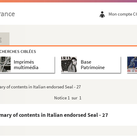
rance
Mon compte C
E
roudhon, Considérant, Clarisse Vigoureux, Fourier)
CHERCHES CIBLÉES
dance concernant les relations entre Rome et l'Es...
Imprimés
Base
multimédia
Patrimoine
ry of contents in Italian endorsed Seal - 27
Notice
1 sur 1
mary of contents in Italian endorsed Seal - 27