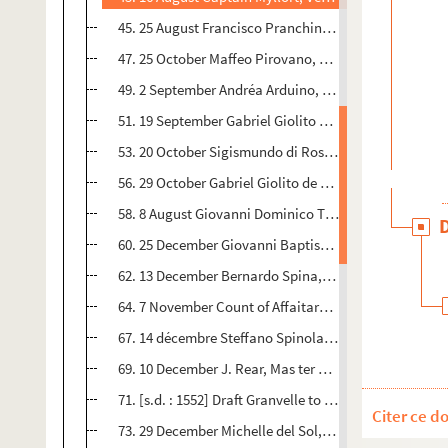
45. 25 August Francisco Pranchino, Rome 1 p. Seal - 2
47. 25 October Maffeo Pirovano, Milan 1 p. Suramary o
49. 2 September Andréa Arduino, Messina 1 p. Summary
51. 19 September Gabriel Giolito de Ferrari, TVenice 1
53. 20 October Sigismundo di Rossi, Naples 2 pp. Sutr
56. 29 October Gabriel Giolito de Ferrari, ?Venice 1 p.
58. 8 August Giovanni Dominico Torto, Milan 1 p. Summ
60. 25 December Giovanni Baptista Beninara 1 p - 43
62. 13 December Bernardo Spina, Milan 1 p. Seal - 45
64. 7 November Count of Affaitaro, Cremona 2 pp - 47
67. 14 décembre Steffano Spinola 2p. Seal - 49v
69. 10 December J. Rear, Mas ter of the Mint at Besanc
71. [s.d. : 1552] Draft Granvelle to ?Rear 2 pp - 53
Citer ce d
73. 29 December Michelle del Sol, Mantua 1 p - 54