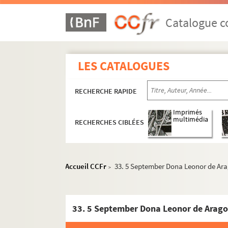
Catalogue co
LES CATALOGUES
RECHERCHE RAPIDE
Imprimés
multimédia
RECHERCHES CIBLÉES
Ms Z 320 à Z 415
Ms Z 416 à Z 419. Ms Z 416 à Z 419 - Socialis
Accueil CCFr
33. 5 September Dona Leonor de Arag
>
Ms Z 420 à Z 430
Ms Z 431. Ms Z 431 - Antoine Perrenot de Granve
33. 5 September Dona Leonor de Aragon,
- Ms Z 431-1
- Ms Z 431-2