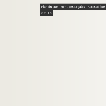
155. 13 September Countess Dona Leonor 
Plan du site
Mentions Légales
Accessibilit
158. 26 August Marques de Cortes, Vallad
v 31.1.0
160. 24 November Don Juan de Luna, Mila
162. 9 October Don Antonio de Toledo, L
164. 20 June El Justicia de Aragon 1 p. S
166. 20 June El Justicia de Aragon 1 p. S
168. 4 November Prince of Asculi, Milan 1
- Ms Z 431-6
- Ms Z 431-7
- Ms Z 431-8
- Ms Z 431-9
Ms Z 432 à Z 469
Ms Z 470 à Z 495. Ms Z 470 à Z 495 - Fonds Pie
Ms Z 496 à Z 500