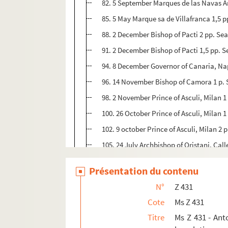
82. 5 September Marques de las Navas A
85. 5 May Marque sa de Villafranca 1,5 
88. 2 December Bishop of Pacti 2 pp. Seal
91. 2 December Bishop of Pacti 1,5 pp. Se
94. 8 December Governor of Canaria, Napl
96. 14 November Bishop of Camora 1 p. 
98. 2 November Prince of Asculi, Milan 1 
100. 26 October Prince of Asculi, Milan 1 
102. 9 october Prince of Asculi, Milan 2 p
105. 24 July Archbishop of Oristani, Calle
107. 3 November 1553 Constable of Navar
Présentation du contenu
109. 11 November 1553 Constable of Nava
N°
Z 431
112. 31 May Constable of Navarre, Lerin 1
Cote
Ms Z 431
114. 26 June Constable of Navarre, Parap
Titre
Ms Z 431 - Ant
116. 30 July Constable of Navarre, Parap