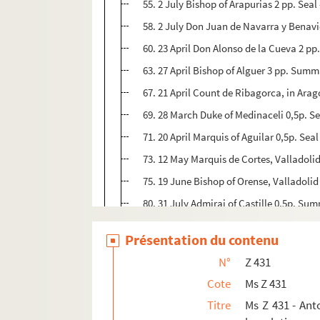
55. 2 July Bishop of Arapurias 2 pp. Seal 
58. 2 July Don Juan de Navarra y Benavid
60. 23 April Don Alonso de la Cueva 2 pp.
63. 27 April Bishop of Alguer 3 pp. Summ
67. 21 April Count de Ribagorca, in Arago
69. 28 March Duke of Medinaceli 0,5p. Se
71. 20 April Marquis of Aguilar 0,5p. Seal
73. 12 May Marquis de Cortes, Valladolid.
75. 19 June Bishop of Orense, Valladolid 
80. 31 July Admirai of Castille 0,5p. Su
82. 6 March Dona Maria Manrique de Lar
Présentation du contenu
85. 13 December 1553 Maxiraillian, King
N°
Z 431
87. 24 October 1553 Maxiraillian, King 
Cote
Ms Z 431
89. 2 December 1553 Queen of Bohemia, V
Titre
Ms Z 431 - Ant
91. 1 January Vicencia Pinella, Naples 1 