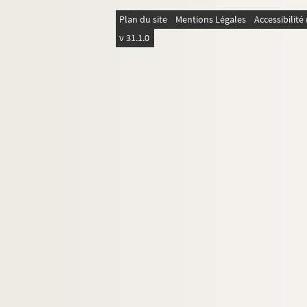
129. 17 December 1553 Marquesa del Gast
Plan du site
Mentions Légales
Accessibilit
134. 14 December 1553 Don Pero Lasso, V
v 31.1.0
136. 20 February Prince of Asculi, Milan
138. 16 March Prince of Asculi, Milan 1 
140. 8 March Dona Leonor Sanseverino 1,
143. 11 September Bishop of Urgel, Baroe
145. 14 December 1553 Queen of Bohemia
147. 3 May Don Juan de Mendoca 1,5 pp 
150. 29 April Dona Leonor Sanserverino 1
152. 22 May Don Juan de Luna, Milan 2 p
155. 25 March Don Juan de Luna, Milan 1
157. 8 January Marques de Cortes, Vallad
159. 7 January Don Diego de Mendoca, Va
163. 7 January Dona Leonor de Castro 4 
168. 22 February Cardinal de Burgos, Ang