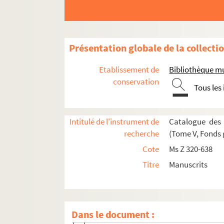
Ms Z 416 à Z 419. Ms Z 416 à Z 419 - Socialis
Ms Z 420 à Z 430
Ms Z 431. Ms Z 431 - Antoine Perrenot de Granve
Présentation globale de la collecti
- Ms Z 431-1
Etablissement de
Bibliothèque m
- Ms Z 431-2
conservation
Tous les
- Ms Z 431-3
- Ms Z 431-4
Intitulé de l'instrument de
Catalogue des 
1. ex-libris..p - de garde
recherche
(Tome V, Fonds 
2. 1 November Don Diego de Azauedo 1 p. S
Cote
Ms Z 320-638
5. [s.d. : 1554] Marquese de Pescara 2 pp 
Titre
Manuscrits
8. 17 June Prince of Asculi 1,5 pp. Seal - 
11. 20 June Cardinal de la Cueva, Rome 
15. 7 June Cardinal de Santiago de Comp
Dans le document :
17. 10 May Bishop of Aguila, Naples 2 p