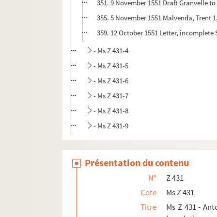
351. 9 November 1551 Draft Granvelle to 
355. 5 November 1551 Malvenda, Trent 1,5
359. 12 October 1551 Letter, incomplete 
- Ms Z 431-4
- Ms Z 431-5
- Ms Z 431-6
- Ms Z 431-7
- Ms Z 431-8
- Ms Z 431-9
Ms Z 432 à Z 469
Ms Z 470 à Z 495. Ms Z 470 à Z 495 - Fonds Pie
Présentation du contenu
Ms Z 496 à Z 500
N°
Z 431
Ms Z 501 à Z 522. Ms Z 501 à Z 522 - Musique
Cote
Ms Z 431
Ms Z 523 à Z 527
Titre
Ms Z 431 - Ant