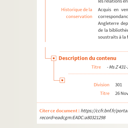
les relations 
Ms Z 528 à Z 543. Ms Z 528 à Z 543 - Fonds Cha
Historique de la
Acquis en ven
Ms Z 544 à Z 563
conservation
correspondan
Ms Z 564 à Z 568. Ms Z 564 à Z 568 - Fonds 
Angleterre dep
Ms Z 569 à Z 570
de la bibliothè
Ms Z 571-1 à Z 571-16. Ms Z 571-1 à Z 571-16
soustraits à la f
Ms Z 572 à Z 577
Ms Z 578 à Z 583. Ms Z 578 à Z 583 - Fonds Fr
Description du contenu
Ms Z 584 à Z 609
Titre
- Ms Z 431-
Ms Z 610 à Z 620. Ms Z 610 à Z 620 - Fonds R
Ms Z 621 à Z 638
Division
301
Titre
26 Nov
Citer ce document :
https://ccfr.bnf.fr/por
record=eadcgm:EADC:a80321298