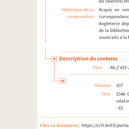
les relations 
Ms Z 544 à Z 563
Historique de la
Acquis en ven
Ms Z 564 à Z 568. Ms Z 564 à Z 568 - Fonds 
conservation
correspondan
Ms Z 569 à Z 570
Angleterre dep
Ms Z 571-1 à Z 571-16. Ms Z 571-1 à Z 571-16
de la bibliothè
Ms Z 572 à Z 577
soustraits à la f
Ms Z 578 à Z 583. Ms Z 578 à Z 583 - Fonds Fr
Ms Z 584 à Z 609
Description du contenu
Ms Z 610 à Z 620. Ms Z 610 à Z 620 - Fonds R
Titre
- Ms Z 431-
Ms Z 621 à Z 638
Division
107
Titre
1546 C
relati
- 62
Citer ce document :
https://ccfr.bnf.fr/por