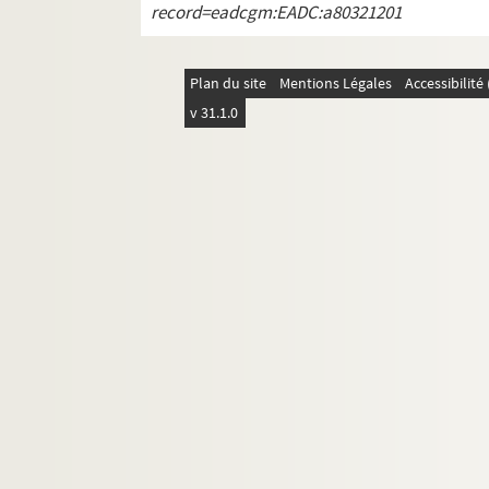
record=eadcgm:EADC:a80321201
Plan du site
Mentions Légales
Accessibilit
v 31.1.0