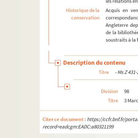
les relations 
Ms Z 523 à Z 527
Historique de la
Acquis en ven
Ms Z 528 à Z 543. Ms Z 528 à Z 543 - Fonds Cha
conservation
correspondan
Ms Z 544 à Z 563
Angleterre dep
Ms Z 564 à Z 568. Ms Z 564 à Z 568 - Fonds 
de la bibliothè
Ms Z 569 à Z 570
soustraits à la f
Ms Z 571-1 à Z 571-16. Ms Z 571-1 à Z 571-16
Ms Z 572 à Z 577
Description du contenu
Ms Z 578 à Z 583. Ms Z 578 à Z 583 - Fonds Fr
Titre
- Ms Z 431-
Ms Z 584 à Z 609
Ms Z 610 à Z 620. Ms Z 610 à Z 620 - Fonds R
Division
98
Ms Z 621 à Z 638
Titre
3 Marc
Citer ce document :
https://ccfr.bnf.fr/por
record=eadcgm:EADC:a80321199