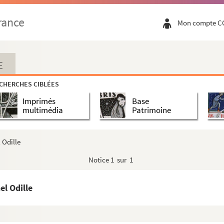
.
rance
Mon compte C
 chanoines de l'église métropolitaine de Besançon d...
ciants à Dole. 1747-1820
éter.
E
uis 1789.
CHERCHES CIBLÉES
lle Marguerite Thénard, par Me Louis Houdard, notai...
Imprimés
Base
1904-1905.)
multimédia
Patrimoine
 Extraits de guerre.
in
 Odille
in, tué à la guerre de 1914- 1918.
Notice
1 sur 1
ge de pénitence en Terre Sainte, mars-avril 1883. - M...
valeur morale. 1854-1860.
el Odille
-Baptiste Clerc, abbé de Luxeuil.
es Pilliers, abbé d'Acey