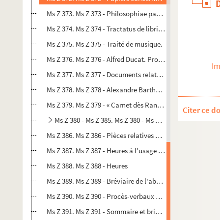
Ms Z 373. Ms Z 373 - Philosophiae pars 3a. Ethica
Ms Z 374. Ms Z 374 - Tractatus de libris sacris
Ms Z 375. Ms Z 375 - Traité de musique.
Ms Z 376. Ms Z 376 - Alfred Ducat. Projet de construction
Im
Ms Z 377. Ms Z 377 - Documents relatifs à la franc-maço
Ms Z 378. Ms Z 378 - Alexandre Barthelet. Recherches his
Ms Z 379. Ms Z 379 - « Carnet dès Rante apartenan a honor
Citer ce d
Ms Z 380 - Ms Z 385. Ms Z 380 - Ms Z 385 - Chanoine Cl
Ms Z 386. Ms Z 386 - Pièces relatives à l'abbé Claude-Fran
Ms Z 387. Ms Z 387 - Heures à l'usage de Besançon.
Ms Z 388. Ms Z 388 - Heures
Ms Z 389. Ms Z 389 - Bréviaire de l'abbaye cistercienne de
Ms Z 390. Ms Z 390 - Procès-verbaux de délimitation des b
Ms Z 391. Ms Z 391 - Sommaire et briève description de l