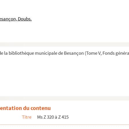
ote sur le général Morand.
istance autour de Besançon, 1942- 1943.
esançon, Doubs.
n demi-siècle d'histoire politique comtoise.
e la bibliothèque municipale de Besançon (Tome V, Fonds généra
anc-comtois. 1811-1832.
réviations modernes.
ogiques sur des familles comtoises.
entation du contenu
in, François Martin de Montmahout.
Titre
Ms Z 320 à Z 415
n devant le linceul du Christ : curieuse histoire...