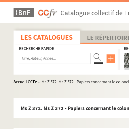
Ms Z 344. Ms Z 344 - Emile Louis Vernier. Album de dessins
Catalogue collectif de F
Ms Z 345. Ms Z 345 - Histoire des divisions intestines des
Ms Z 346. Ms Z 346 - Archives de l'entreprise Hugue, négo
Ms Z 347. Ms Z 347 - Denys Coutagne. La mosaïque de Dém
LES CATALOGUES
LE RÉPERTOIR
Ms Z 348. Ms Z 348 - Décrets de l'Assemblée nationale dep
RECHERCHE RAPIDE
RE
Ms Z 349. Ms Z 349 - Etat liquidatif de la succession de M
Ms Z 350. Ms Z 350 - Notes sur la guerre russo-japonaise (
Ms Z 351. Ms Z 351 - Camille Vuillame. Deuxième cycle des
Ms Z 352. Ms Z 352 - Sainte-Beuve. Lettres à Charles Magn
Accueil CCFr
Ms Z 372. Ms Z 372 - Papiers concernant le colonel
>
Ms Z 353. Ms Z 353 - Papiers divers concernant Emile Jeann
Ms Z 354. Ms Z 354 - Chanoine Edmond Chamouton. Pélerina
Ms Z 355. Ms Z 355 - Extraits de presse : articles divers à 
Ms Z 372. Ms Z 372 - Papiers concernant le colon
Ms Z 356. Ms Z 356 - Hippolyte Clerc. Notice sur Dom Jean
Ms Z 357. Ms Z 357 - Georges Guillon. Requiem pour dom d