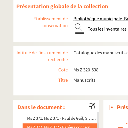
Ms Z 358. Ms Z 358 - Lieutenant-colonel Robert Dutriez. N
Présentation globale de la collection
Ms Z 359. Ms Z 359 - René Pelletier. Un épisode de la Rés
Etablissement de
Bibliothèque municipale. B
Ms Z 360. Ms Z 360 - Roger Marlin. Survol rétrospectif d'u
conservation
Tous les inventaires
Ms Z 361. Ms Z 361 - Cours de philosophie
Ms Z 362. Ms Z 362 - Pierre Cardot. Papiers
Ms Z 363. Ms Z 363 - Documents comtois divers.
Intitulé de l'instrument de
Catalogue des manuscrits d
Ms Z 364. Ms Z 364 - Livre de comptes d'un cultivateur fr
recherche
Ms Z 365. Ms Z 365 - Reliques concernant Napoléon Ier.
Cote
Ms Z 320-638
Ms Z 366. Ms Z 366 - Roger Marlin. Besançon universitaire
Titre
Manuscrits
Ms Z 367. Ms Z 367 - Albert Dreyfuss. Dictionnaire des ab
Ms Z 368. Ms Z 368 - Gaston de Chancenotte. Notes généal
Ms Z 369. Ms Z 369 - Papiers de Monsieur Champin.
Dans le document :
Prés
Ms Z 370. Ms Z 370 - Papiers concernant un soldat bisont
Ms Z 371. Ms Z 371 - Paul de Gail, S.J. Le suaire de Besanço
Ms Z 372. Ms Z 372 - Papiers concernant le colonel Odille