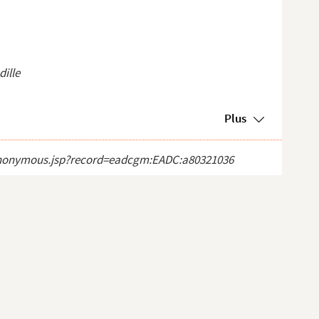
dille
Plus
ct_anonymous.jsp?record=eadcgm:EADC:a80321036