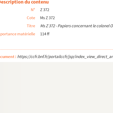
Description du contenu
N°
Z 372
Cote
Ms Z 372
Titre
Ms Z 372 - Papiers concernant le colonel O
 d'une fontaine à Besançon.
portance matérielle
114 ff
nnerie en Franche-Comté.
toriques sur la commune de Larivière.
able Deny Mercier de Moustier... ».
ocument :
https://ccfr.bnf.fr/portailccfr/jsp/index_view_dire
aude-Bénigne-Marie Dartois. Textes et correspondance.
çois Galmiche, curé de Dampierre-sur-Linotte, fusil...
 La Charité
ailliages d'Yverdon, de Romain-Motier et de Nyon, dé...
a naissance et commencement de l'établissement des vé...