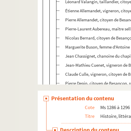
Léonard Valangin, taillandier, cito
Étienne Allemandet, vigneron, cito
Pierre Allemandet, citoyen de Besa
Pierre-Laurent Aubereau, maître sell
Nicolas Bernard, citoyen de Besanç
Marguerite Buson, femme d'Antoine 
Jean Chassignet, chanoine du chapi
Jean-Mathieu Cuenet, vigneron de 
Claude Culle, vigneron, citoyen de
Pierre Depin, citoyen de Besançon, r
Antoine Dubief, veuve de Claude Sa
Présentation du contenu
Hélène Fau, veuve de Raymond Rolie
Cote
Ms 1286 à 1296
Pierre Gasinot, sellier, citoyen de B
Titre
Histoire, littér
Claude Gignard, vigneron, citoyen 
Pierre Gonniot, vigneron, citoyen d
Description du contenu