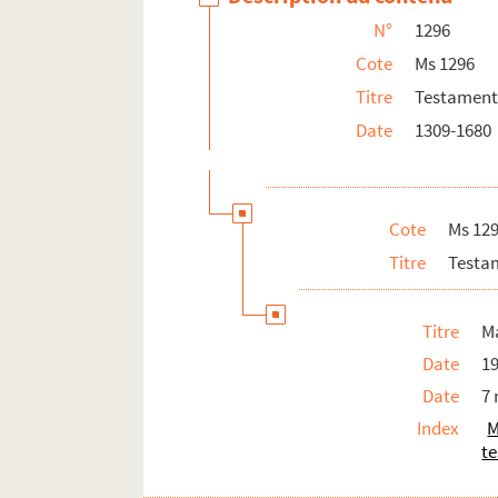
François Gousset, de Gy, résidant à
N°
1296
Anatoile Lanchy, veuve d'Étienne A
Cote
Ms 1296
Pierre-François Leschelle, chanoine
Titre
Testaments
Jean-Baptiste d'Orival, chanoine de
Date
1309-1680
Antoine Plantamour, femme de Phili
Jacques Racine, marchand, citoyen
Cote
Ms 12
Titre
Testam
Titre
M
Date
1
Date
7
Index
M
t