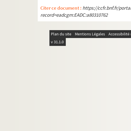
Citer ce document :
https://ccfr.bnf.fr/por
record=eadcgm:EADC:a80310762
Plan du site
Mentions Légales
Accessibilit
v 31.1.0