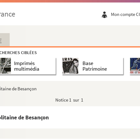
de Besançon : 1666/1668
rance
Mon compte C
de Besançon : 1669/1672
Besançon : 1674/1677
gneron, citoyen de Besançon
E
n
CHERCHES CIBLÉES
Imprimés
Base
multimédia
Patrimoine
çon
inand Jobelot, conseiller au parlement de Franche-Com...
litaine de Besançon
Notice
1 sur 1
eron, citoyen de Besançon
n, et Anne Turebuche, sa femme
olitaine de Besançon