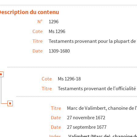
Description du contenu
 point de faire profession (passé à la Grande Char...
N°
1296
citoyen de Besançon
Cote
Ms 1296
tain de Besançon, prieur de Saint-Louis de Colonne
Titre
Testaments provenant pour la plupart de l
n et gouverneur de Besançon
Date
1309-1680
me
gin, peintre, citoyen de Besançon
Cote
Ms 1296-18
eron
Titre
Testaments provenant de l'officialité
dent, vigneron
Titre
Marc de Valimbert, chanoine de l
Date
27 novembre 1672
ailleur d'habits, citoyen de Besançon
Date
27 septembre 1677
Index
Valimbert (Marc de), chanoine 