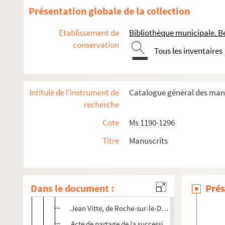
Claire du Bief, d'Ornans, femme de Martin Roche, m
Présentation globale de la collection
Pierre Fattelay, chirurgien, citoyen de Besançon
Etablissement de
Bibliothèque municipale. B
Jacquette Fournier, femme d'Antoine Martin
conservation
Tous les inventaires
Laurent Guyon, vigneron, citoyen de Besançon
Marguerite Huchier, veuve de Pierre Chaudyot, c
Claude Marchand, de Luxeuil, secrétaire du marq
Intitulé de l'instrument de
Catalogue général des manu
Jeanne Morel, femme d'Antoine Carrand, vignero
recherche
Denise Papay
Cote
Ms 1190-1296
Jean-Baptiste Parnault, docteur ès droits, citoy
Titre
Manuscrits
Claudine Piquand, femme de Nicolas Rousselot, 
Mathieu Racle, docteur en médecine, citoyen de
Antoine Robin, citoyenne de Besançon
Dans le document :
Prés
Étienne Virvo, vigneron, citoyen de Besançon
Jean Vitte, de Roche-sur-le-Doubs, résidant à Be
Acte de partage de la succession de Thierry Grosp