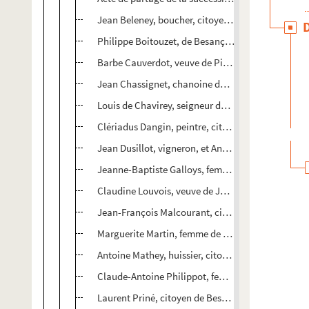
Jean Beleney, boucher, citoyen de Besançon
Philippe Boitouzet, de Besançon, Chartreux, sur le
Barbe Cauverdot, veuve de Pierre Clerc, orfèvre, 
Jean Chassignet, chanoine du chapitre métropoli
Louis de Chavirey, seigneur de Recologne, citoye
Clériadus Dangin, peintre, citoyen de Besançon
Jean Dusillot, vigneron, et Anne Maigrot, sa fem
Jeanne-Baptiste Galloys, femme de Clériadus Dan
Claudine Louvois, veuve de Jacques Joseph, vign
Jean-François Malcourant, citoyen de Besançon
Marguerite Martin, femme de Pierre-François Pru
Antoine Mathey, huissier, citoyen de Besançon
Claude-Antoine Philippot, femme de Jean André, t
Laurent Priné, citoyen de Besançon