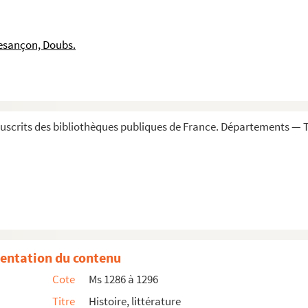
aître des enfants de chœur à l'église collégiale d...
esançon, Doubs.
itoyen de Besançon
uis d'Hyenne, résidant à Besançon
scrits des bibliothèques publiques de France. Départements — T
n, citoyen de Besançon
en de Besançon
marchand, citoyen de Besançon
 Besançon
entation du contenu
Cote
Ms 1286 à 1296
sançon
Titre
Histoire, littérature
errin