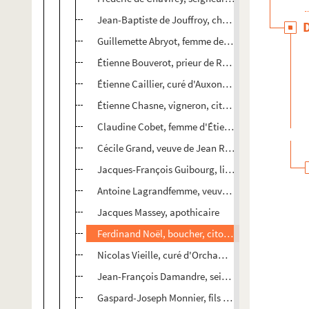
Jean-Baptiste de Jouffroy, chanoine et grand cha
Guillemette Abryot, femme de noble Antoine-Désiré
Étienne Bouverot, prieur de Ruffey, chanoine de l
Étienne Caillier, curé d'Auxon-Dessous
Étienne Chasne, vigneron, citoyen de Besançon
Claudine Cobet, femme d'Étienne Felzot, vignero
Cécile Grand, veuve de Jean Roz, vigneron, citoy
Jacques-François Guibourg, lieutenant du bailli
Antoine Lagrandfemme, veuve de Pierre-Eustache
Jacques Massey, apothicaire
Ferdinand Noël, boucher, citoyen de Besançon
Nicolas Vieille, curé d'Orchamps-Vennes, ci-deva
Jean-François Damandre, seigneur de Bouligney
Gaspard-Joseph Monnier, fils de noble Jean Monnier