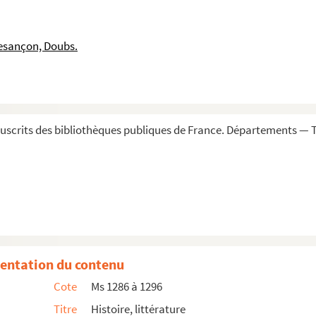
d, conseiller au parlement de Franche-Comté
esançon, Doubs.
scrits des bibliothèques publiques de France. Départements — T
ron, citoyen de Besançon
n
Besançon
esançon
entation du contenu
Cote
Ms 1286 à 1296
taire, citoyen de Besançon
Titre
Histoire, littérature
ron, citoyen de Besançon