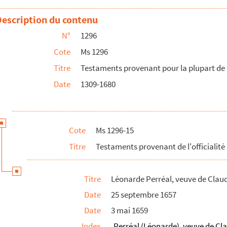
ume, comte de Saint-Amour
Description du contenu
on
N°
1296
notaire, citoyen de Besançon
Cote
Ms 1296
s Picardet
Titre
Testaments provenant pour la plupart de l
chand, citoyen de Besançon
Date
1309-1680
ne de Chaux, Rozet, etc.
ntre de l'église métropolitaine de Besançon
 Linglois, docteur ès droits, ancien cogouverneur d...
Cote
Ms 1296-15
'église métropolitaine de Besançon
Titre
Testaments provenant de l'officialité
Titre
Léonarde Perréal, veuve de Clau
n, citoyen de Besançon
Date
25 septembre 1657
en de Besançon
Date
3 mai 1659
age de Quingey
Index
Perréal (Léonarde), veuve de C