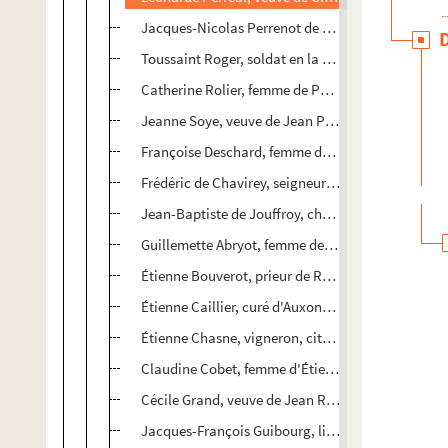
Jacques-Nicolas Perrenot de Granvelle de la Ba
Toussaint Roger, soldat en la garnison de Besanç
Catherine Rolier, femme de Paris-Jean Fournier, 
Jeanne Soye, veuve de Jean Prudhan et de Nicola
Françoise Deschard, femme de Jean Robbin, mar
Frédéric de Chavirey, seigneur de Vaucelle, la Cor
Jean-Baptiste de Jouffroy, chanoine et grand cha
Guillemette Abryot, femme de noble Antoine-Désiré
Étienne Bouverot, prieur de Ruffey, chanoine de l
Étienne Caillier, curé d'Auxon-Dessous
Étienne Chasne, vigneron, citoyen de Besançon
Claudine Cobet, femme d'Étienne Felzot, vignero
Cécile Grand, veuve de Jean Roz, vigneron, citoy
Jacques-François Guibourg, lieutenant du bailli