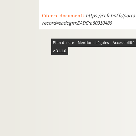
Citer ce document :
https://ccfr.bnf.fr/por
record=eadcgm:EADC:a80310486
Plan du site
Mentions Légales
Accessibilit
v 31.1.0