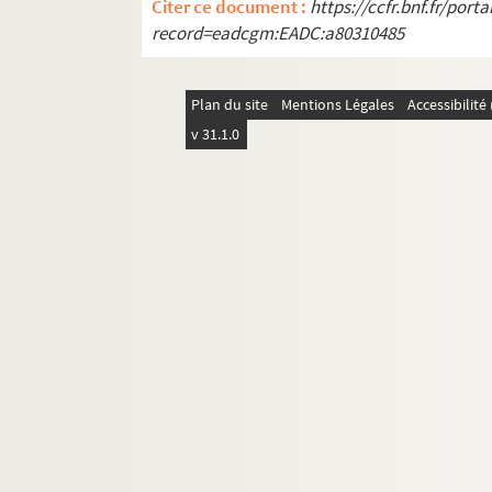
Citer ce document :
https://ccfr.bnf.fr/por
record=eadcgm:EADC:a80310485
Plan du site
Mentions Légales
Accessibilit
v 31.1.0