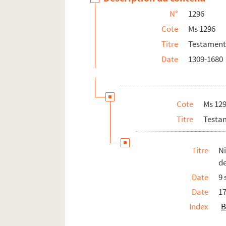
Antoine Rately, veuve de Philippe 
N°
1296
Anne Saillard, femme de Pierre Lamb
Cote
Ms 1296
Bonaventure Tardy, veuve d'Antoine 
Titre
Testaments
Pierre Tillard, notaire, citoyen de 
Date
1309-1680
Cécile de Valimbert, veuve de noble
Ms 1296-13. Testaments provenant de l
Cote
Ms 12
Ms 1296-14. Testaments provenant de l
Titre
Testam
Ms 1296-15. Testaments provenant de l
Ms 1296-16. Testaments provenant de l
Titre
N
Ms 1296-17. Testaments provenant de l
d
Ms 1296-18. Testaments provenant de l
Date
9
Ms 1296-19. Testaments provenant de l
Date
1
Index
B