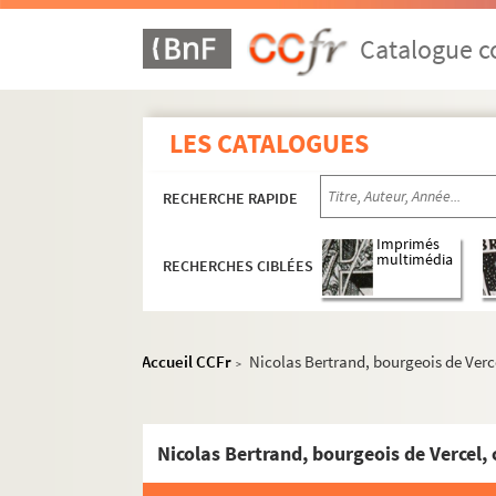
Ms 1217 à 1249. Histoire, épigraphie, numis
Catalogue co
Ms 1250 à 1285. Histoire du livre
Ms 1286 à 1296. Histoire, littérature
LES CATALOGUES
Ms 1286. Valère Maxime (Valerius Maximus
Ms 1287. Abrégés de l'histoire des schismes
RECHERCHE RAPIDE
Ms 1288. Traités de Hugues de Saint-Victor
Ms 1289. « Rosarum odor vite, cioè rosaio 
Imprimés
multimédia
RECHERCHES CIBLÉES
Ms 1290. « Nombre des royaumes, duchez, mar
Ms 1291. Pièces de vers et autres, dont pl
Ms 1292. « Épître du curé de Saint-Jean de L
Accueil CCFr
Nicolas Bertrand, bourgeois de Verc
>
Ms 1293. Recueil de notes et de mémoire
Ms 1294. Recueil de pièces concernant l
Nicolas Bertrand, bourgeois de Vercel,
Ms 1295. Recueil de divers mémoires man
Ms 1296. Testaments provenant pour la plupa