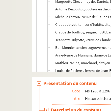
Marguerite Chevannay des Daniels, 
Antoine Despoutot, docteur en théol
Michelle Ferroux, veuve de Claude L
Claude Jolyot, tailleur d'habits, ci
Claude de Jouffroy, seigneur d'Abba
Jeannette Julyotte, veuve de Claude 
Bon Monnier, ancien cogouverneur 
Anne-Reine de Munnans, dame de Lais
Mathieu Racine, marchand, citoyen
Louise de Rosières, femme de Jean-B
Julienne de Villers, femme de Claud
Présentation du contenu
Catherine Adeleney, veuve de Claude 
Cote
Ms 1286 à 1296
Isabeau Brullon, citoyenne de Besa
Titre
Histoire, littér
Claude-Jacques Groz, de Vesoul, en r
Claude Franchet, seigneur d'Osse, 
Description du contenu