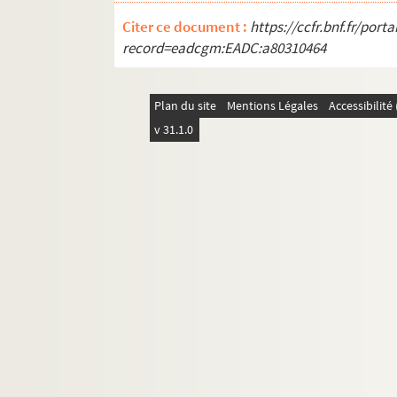
Citer ce document :
https://ccfr.bnf.fr/por
record=eadcgm:EADC:a80310464
Plan du site
Mentions Légales
Accessibilit
v 31.1.0