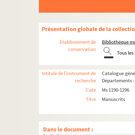
Ms 1296-1. Testaments provenant de l'
Ms 1296-2. Testaments provenant de l'
Ms 1296-3. Testaments provenant de l'
Présentation globale de la collecti
Ms 1296-4. Testaments provenant de l'
Etablissement de
Bibliothèque m
Ms 1296-5. Testaments provenant de l'
conservation
Tous les
Ms 1296-6. Testaments provenant de l'
Ms 1296-7. Testaments provenant de l'
Intitulé de l'instrument de
Catalogue génér
Ms 1296-8. Testaments provenant de l'
recherche
Départements —
Ms 1296-9. Testaments provenant de l'
Cote
Ms 1190-1296
Ms 1296-10. Testaments provenant de l
Titre
Manuscrits
Ms 1296-11. Testaments provenant de l
Ms 1296-12. Testaments provenant de l'o
Jeanne Montrivel, veuve de noble Étie
Dans le document :
Catherine Valle, en religion Sœur 