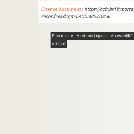
Citer ce document :
https://ccfr.bnf.fr/por
record=eadcgm:EADC:a80310436
Plan du site
Mentions Légales
Accessibilit
v 31.1.0