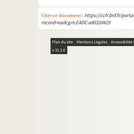
Citer ce document :
https://ccfr.bnf.fr/por
record=eadcgm:EADC:a80310419
Plan du site
Mentions Légales
Accessibilit
v 31.1.0