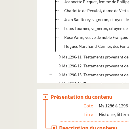
Jeannette Picquet, femme de Philipp
Charlotte de Reculot, dame de Ver
Jean Saulterey, vigneron, citoyen d
Louis Tournier, vigneron, citoyen d
Rose Varin, veuve de noble François M
Hugues Marchand-Cernier, des Fonten
Ms 1296-11. Testaments provenant de l
Ms 1296-12. Testaments provenant de l
Ms 1296-13. Testaments provenant de l
Ms 1296-14. Testaments provenant de l
Ms 1296-15. Testaments provenant de l
Présentation du contenu
Ms 1296-16. Testaments provenant de l
Cote
Ms 1286 à 1296
Ms 1296-17. Testaments provenant de l
Titre
Histoire, littér
Ms 1296-18. Testaments provenant de l
Description du contenu
Ms 1296-19. Testaments provenant de l