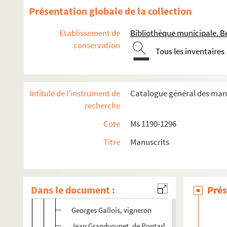
Ms 1296-9. Testaments provenant de l'officialité de B
Présentation globale de la collection
Jean Adrey, de Bolandoz, résidant à Besançon
Etablissement de
Bibliothèque municipale. B
Claude Balyet, boucher, citoyen de Besançon
conservation
Tous les inventaires
Jean-Baptiste Baretet, originaire d'Epeugney
Anne-Gasparine Bichin, femme de noble Claude-Ant
Pierre Billerey, maître chaudronnier
Intitulé de l'instrument de
Catalogue général des manu
Jacques Borrey, notaire, citoyen de Besançon
recherche
Clauda Boulot, femme de Désiré Guenot, vignero
Cote
Ms 1190-1296
Inventaire pupillaire des biens de noble Claude-Lou
Titre
Manuscrits
Barbe Canivel, femme de Claude Baland, laboure
Adrienne Carrandet, femme de Pierre Perrotte, co
Jean-Baptiste de Chamigny, marchand, citoyen 
Dans le document :
Prés
Pierre Faton, de Byans
Georges Gallois, vigneron
Jean Grandvoynet, de Pontarlier