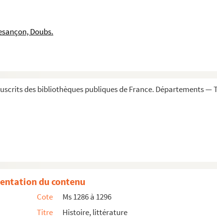
esançon : 1641
esançon, Doubs.
oine-Louis Buson, docteur ès droits, seigneur d'Auxo...
scrits des bibliothèques publiques de France. Départements — T
n
is Brullon, avocat fiscal à l'officialité
ur
rdonnier
de Besançon
entation du contenu
Cote
Ms 1286 à 1296
Titre
Histoire, littérature