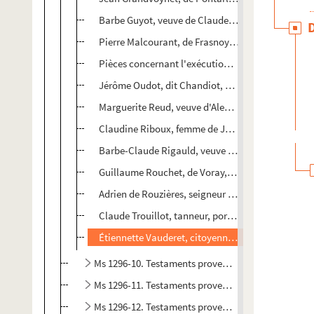
Barbe Guyot, veuve de Claude Procureur, en son v
Pierre Malcourant, de Frasnoy, notaire, et Franço
Pièces concernant l'exécution du testament de J
Jérôme Oudot, dit Chandiot, orfèvre
Marguerite Reud, veuve d'Alexandre Leschelle, m
Claudine Riboux, femme de Jean Barbet, chirurgi
Barbe-Claude Rigauld, veuve de noble Jean David,
Guillaume Rouchet, de Voray, prêtre
Adrien de Rouzières, seigneur de Sourans
Claude Trouillot, tanneur, portier en la porte de B
Étiennette Vauderet, citoyenne de Besançon
Ms 1296-10. Testaments provenant de l'officialité 
Ms 1296-11. Testaments provenant de l'officialité 
Ms 1296-12. Testaments provenant de l'officialité 