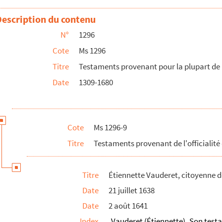
ivant cloutier, citoyen de Besançon
Description du contenu
ise Desmaillot, sa femme
N°
1296
ean de Montoiche, écuyer, citoyen de Besançon
Cote
Ms 1296
Titre
Testaments provenant pour la plupart de l
archand, citoyen de Besançon
Date
1309-1680
en, citoyen de Besançon
 en son vivant, sieur de Fontaite
Cote
Ms 1296-9
Titre
Testaments provenant de l'officialité
attant
Titre
Étiennette Vauderet, citoyenne 
de Besançon : 1643/1645
Date
21 juillet 1638
de Besançon : 1647/1648
Date
2 août 1641
de Besançon : 1649/1652
Index
Vauderet (Étiennette)
Son test