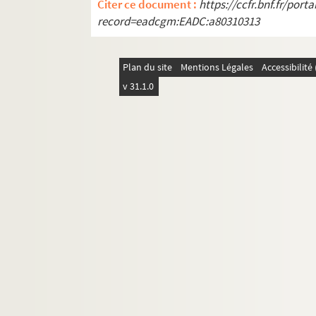
Citer ce document :
https://ccfr.bnf.fr/por
record=eadcgm:EADC:a80310313
Plan du site
Mentions Légales
Accessibilit
v 31.1.0