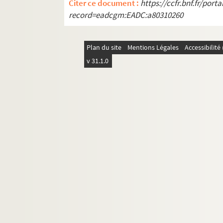
Citer ce document :
https://ccfr.bnf.fr/por
record=eadcgm:EADC:a80310260
Plan du site
Mentions Légales
Accessibilit
v 31.1.0