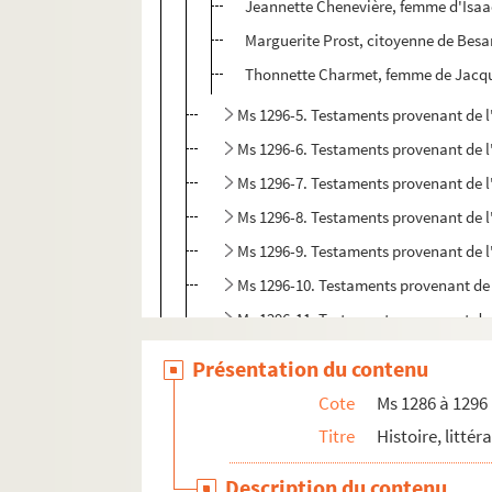
Jeannette Chenevière, femme d'Isaa
Marguerite Prost, citoyenne de Bes
Thonnette Charmet, femme de Jacqu
Ms 1296-5. Testaments provenant de l'
Ms 1296-6. Testaments provenant de l'
Ms 1296-7. Testaments provenant de l'
Ms 1296-8. Testaments provenant de l'
Ms 1296-9. Testaments provenant de l'
Ms 1296-10. Testaments provenant de l
Ms 1296-11. Testaments provenant de l
Ms 1296-12. Testaments provenant de l
Présentation du contenu
Ms 1296-13. Testaments provenant de l
Cote
Ms 1286 à 1296
Ms 1296-14. Testaments provenant de l
Titre
Histoire, littér
Ms 1296-15. Testaments provenant de l
Description du contenu
Ms 1296-16. Testaments provenant de l