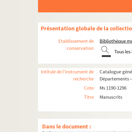
Fol. 168. « Sur la mort de mademoiselle 
Fol. 169. [Titre absent ou non renseigné]
Fol. 173. [Titre absent ou non renseigné]
Présentation globale de la collecti
Fol. 175. « Coppie de la dernière lettre
Fol. 176. « Pour madame de Fontaine, qui
Etablissement de
Bibliothèque m
Fol. 177. « Sur divers événemens du mon
conservation
Tous les
Fol. 179 vo. [Titre absent ou non renseig
Fol. 180 vo. « Sur les quatre âges de la vi
Intitulé de l'instrument de
Catalogue génér
Fol. 183. « Pour monseigneur le duc d'Or
recherche
Départements —
Fol. 184. « A mademoiselle de Fontenu. 
Cote
Ms 1190-1296
Fol. 185. « La Picarde, par Rousseau »
Titre
Manuscrits
Fol. 186. « A M. l'intendant de la général
Fol. 188. « Sur l'air des
Ennuyeux
ou
Il a
Fol. 189. [Titre absent ou non renseigné]
Dans le document :
Fol. 190. « Pour Son Altesse Royale mon