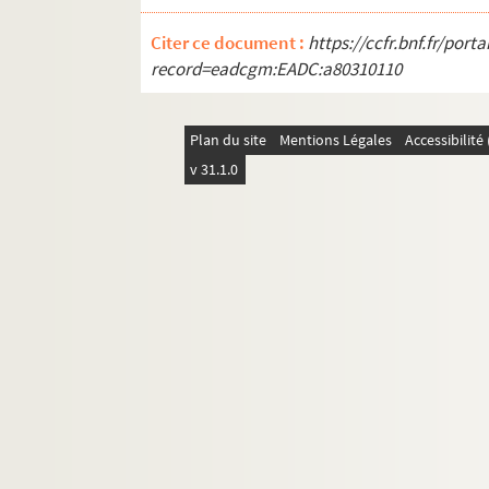
Citer ce document :
https://ccfr.bnf.fr/por
record=eadcgm:EADC:a80310110
Plan du site
Mentions Légales
Accessibilit
v 31.1.0