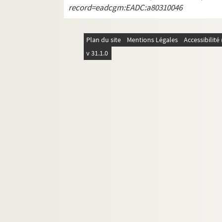
Fol. 158. « La première élégie de Tibulle
record=eadcgm:EADC:a80310046
Fol. 162. « A M. l'abbé de M... »
Fol. 164. « Le voyage du Plaisir et de la 
Plan du site
Mentions Légales
Accessibilit
Fol. 167. « A monsieur l'abbé S. Epître »
v 31.1.0
Fol. 168. « Sur la mort de mademoiselle 
Fol. 169. [Titre absent ou non renseigné]
Fol. 173. [Titre absent ou non renseigné]
Fol. 175. « Coppie de la dernière lettre
Fol. 176. « Pour madame de Fontaine, qui
Fol. 177. « Sur divers événemens du mon
Fol. 179 vo. [Titre absent ou non renseig
Fol. 180 vo. « Sur les quatre âges de la vi
Fol. 183. « Pour monseigneur le duc d'Or
Fol. 184. « A mademoiselle de Fontenu. 
Fol. 185. « La Picarde, par Rousseau »