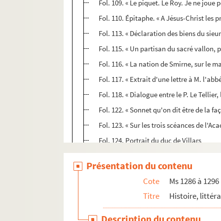
Fol. 109. « Le piquet. Le Roy. Je ne joue 
Fol. 110. Épitaphe. « A Jésus-Christ les 
Fol. 113. « Déclaration des biens du sie
Fol. 115. « Un partisan du sacré vallon
Fol. 116. « La nation de Smirne, sur le 
Fol. 117. « Extrait d'une lettre à M. l'abbé
Fol. 118. « Dialogue entre le P. Le Tellier,
Fol. 122. « Sonnet qu'on dit être de la fa
Fol. 123. « Sur les trois scéances de l'A
Fol. 124. Portrait du duc de Villars
Fol. 125. « Pour madame de Percy, ma tr
Présentation du contenu
Fol. 126. « Apologie pour les dames contr
Cote
Ms 1286 à 1296
Fol. 127. « Chanson sur l'appel au futur 
Titre
Histoire, littér
Fol. 128. « Chanson sur l'air des
Rats :
»
Fol. 131. « Édit quadragésimal. Caresme p
Description du contenu