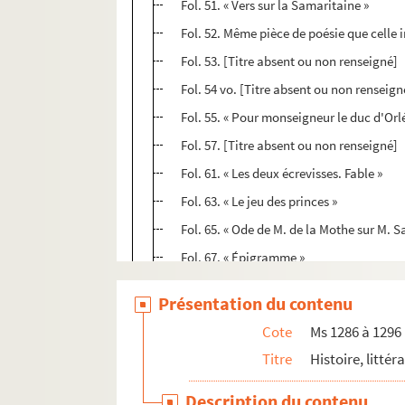
Fol. 51. « Vers sur la Samaritaine »
Fol. 52. Même pièce de poésie que celle i
Fol. 53. [Titre absent ou non renseigné]
Fol. 54 vo. [Titre absent ou non renseign
Fol. 55. « Pour monseigneur le duc d'Orl
Fol. 57. [Titre absent ou non renseigné]
Fol. 61. « Les deux écrevisses. Fable »
Fol. 63. « Le jeu des princes »
Fol. 65. « Ode de M. de la Mothe sur M. 
Fol. 67. « Épigramme »
Fol. 68. « Lettre du R. P. Cerceau à M. l'
Présentation du contenu
Fol. 70. « Sur mon délogement de l'hoste
Cote
Ms 1286 à 1296
Fol. 71. « Description de Bourbon, par 
Titre
Histoire, littér
Fol. 73. « Description de la Hollande en v
Fol. 74. « Pont-neuf »
Description du contenu