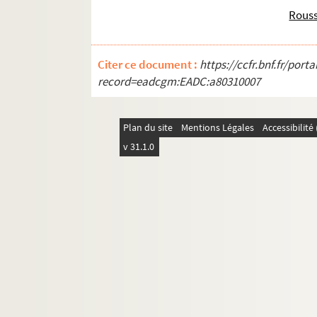
Fol. 91. « Satyre sur le geste des prédicat
Rouss
Fol. 95. « Réponse à la satire ou épitre 
Fol. 97. [Titre absent ou non renseigné]
Citer ce document :
https://ccfr.bnf.fr/por
Fol. 99. « Sonnet »
record=eadcgm:EADC:a80310007
Fol. 100. [Titre absent ou non renseigné]
Fol. 102. « La nation françoise de Smirne
Plan du site
Mentions Légales
Accessibilit
Fol. 103. [Titre absent ou non renseigné]
v 31.1.0
Fol. 105. [Titre absent ou non renseigné]
Fol. 107. « 1711. La sybille d'Argenton au
Fol. 107 vo. « Réponse aux vers précéden
Fol. 109. « Le piquet. Le Roy. Je ne joue 
Fol. 110. Épitaphe. « A Jésus-Christ les 
Fol. 113. « Déclaration des biens du sie
Fol. 115. « Un partisan du sacré vallon
Fol. 116. « La nation de Smirne, sur le 