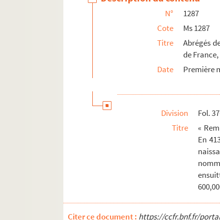
N°
1287
Cote
Ms 1287
Titre
Abrégés de 
de France, 
Date
Première m
Division
Fol. 3
Titre
« Rema
En 41
naissa
nommé 
ensuit
600,00
Citer ce document :
https://ccfr.bnf.fr/por