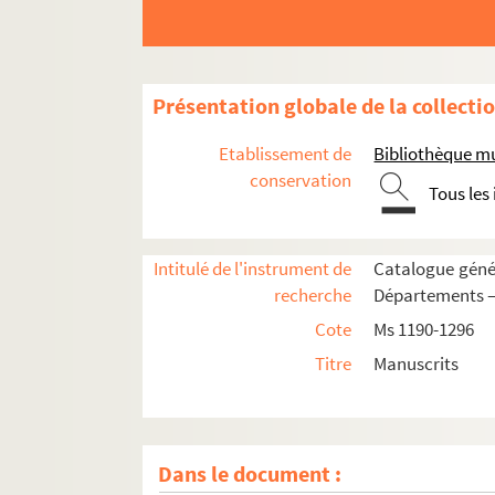
Ms 1205. Recueils Boisot. « Chartulaire (
sic
).
Ms 1206. Recueils Boisot. « Papiers concernan
Ms 1207. Recueil Boisot. « Papiers concernan
Présentation globale de la collecti
Ms 1208. Recueils Boisot. « Papiers concerna
Etablissement de
Bibliothèque m
Ms 1209. Recueils Boisot. Pièces diverses « A-
conservation
Tous les
Ms 1210. Recueil Boisot. Pièces diverses « C. D.
Ms 1211. Recueils Boisot. Pièces diverses, « H. 
Ms 1212. Recueils Boisot. Pièces diverses, « O.
Intitulé de l'instrument de
Catalogue génér
recherche
Départements —
Ms 1213. Recueils Boisot. Pièces diverses, « S. 
Cote
Ms 1190-1296
Ms 1214. Recueils Boisot. Pièces diverses, s
Titre
Manuscrits
Ms 1215. Recueils Boisot. Notes généalogiques
Ms 1216. Recueils Boisot. Pièces généalogique
Ms 1217 à 1249. Histoire, épigraphie, numis
Dans le document :
Ms 1250 à 1285. Histoire du livre