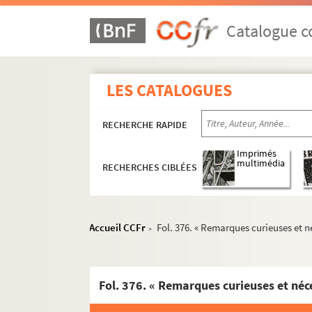
Ms 1190. « Recherches curieuses tiréez des a
Ms 1191. Anoblissements en Franche-Comté
Catalogue co
Ms 1192. « Abrégé alphabétique du Nobiliaire du
Ms 1193. « Nobiliaire de Franche-Comté : répe
LES CATALOGUES
Ms 1194. « Nomenclature des nobles de Fran
Ms 1195. « Nobiliaire du comté de Bourgogne 
RECHERCHE RAPIDE
Ms 1196. Répertoire pour un Armorial de Franc
Imprimés
Ms 1197. Généalogie de la maison de Poitiers,
multimédia
RECHERCHES CIBLÉES
Ms 1198. Histoire généalogique des seigneurs de
Ms 1199. « Inventaire raisonné des chartes, cartul
Ms 1200.
Album amicorum
du baron Auguste de 
Accueil CCFr
Fol. 376. « Remarques curieuses et 
>
Ms 1201.
Album amicorum
d'Antoine Mouchet,
Ms 1202. « Premier registre du Parlement conce
Ms 1203. « Second registre du Parlement conce
Ms 1204. Recueils Boisot. « Cartulaire. Tome I