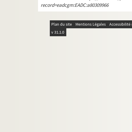
record=eadcgm:EADC:a80309966
Plan du site
Mentions Légales
Accessibilit
v 31.1.0