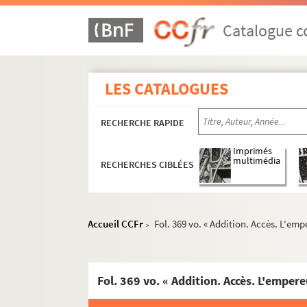
Ms 1190. « Recherches curieuses tiréez des a
Ms 1191. Anoblissements en Franche-Comté
Catalogue co
Ms 1192. « Abrégé alphabétique du Nobiliaire du
Ms 1193. « Nobiliaire de Franche-Comté : répe
LES CATALOGUES
Ms 1194. « Nomenclature des nobles de Fran
Ms 1195. « Nobiliaire du comté de Bourgogne 
RECHERCHE RAPIDE
Ms 1196. Répertoire pour un Armorial de Franc
Imprimés
Ms 1197. Généalogie de la maison de Poitiers,
multimédia
RECHERCHES CIBLÉES
Ms 1198. Histoire généalogique des seigneurs de
Ms 1199. « Inventaire raisonné des chartes, cartul
Ms 1200.
Album amicorum
du baron Auguste de 
Accueil CCFr
Fol. 369 vo. « Addition. Accès. L'empe
>
Ms 1201.
Album amicorum
d'Antoine Mouchet,
Ms 1202. « Premier registre du Parlement conce
Ms 1203. « Second registre du Parlement conce
Ms 1204. Recueils Boisot. « Cartulaire. Tome I