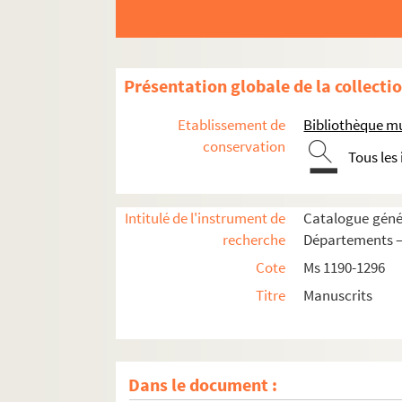
Ms 1205. Recueils Boisot. « Chartulaire (
sic
).
Ms 1206. Recueils Boisot. « Papiers concernan
Ms 1207. Recueil Boisot. « Papiers concernan
Présentation globale de la collecti
Ms 1208. Recueils Boisot. « Papiers concerna
Etablissement de
Bibliothèque m
Ms 1209. Recueils Boisot. Pièces diverses « A-
conservation
Tous les
Ms 1210. Recueil Boisot. Pièces diverses « C. D.
Ms 1211. Recueils Boisot. Pièces diverses, « H. 
Ms 1212. Recueils Boisot. Pièces diverses, « O.
Intitulé de l'instrument de
Catalogue génér
recherche
Départements —
Ms 1213. Recueils Boisot. Pièces diverses, « S. 
Cote
Ms 1190-1296
Ms 1214. Recueils Boisot. Pièces diverses, s
Titre
Manuscrits
Ms 1215. Recueils Boisot. Notes généalogiques
Ms 1216. Recueils Boisot. Pièces généalogique
Ms 1217 à 1249. Histoire, épigraphie, numis
Dans le document :
Ms 1250 à 1285. Histoire du livre