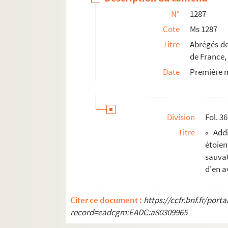
N°
1287
Cote
Ms 1287
Titre
Abrégés de 
de France, 
Date
Première m
Division
Fol. 36
Titre
« Add
étoien
sauvat
d'en a
Citer ce document :
https://ccfr.bnf.fr/por
record=eadcgm:EADC:a80309965