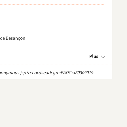
s de Besançon
Plus
ct_anonymous.jsp?record=eadcgm:EADC:a80309919