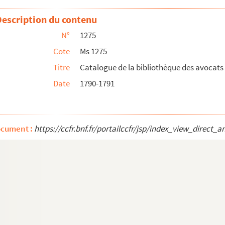
 peintures, pieds d'estaux, donnés par Monsieur l'abb...
Description du contenu
abbé Boizot... » C'est une copie de la minute figuran...
N°
1275
Cote
Ms 1275
per manus religiosorum abbatiae Sancti Vincentii Bisunti...
Titre
Catalogue de la bibliothèque des avocat
blique de Saint-Vincent » de Besançon
Date
1790-1791
s la Bibliothèque publique [de Besançon], chez les RR....
esançon
ocument :
https://ccfr.bnf.fr/portailccfr/jsp/index_view_dire
re des avocats de cette ville des meubles lui appart...
bliothèque des avocats du cy-devant parlement de Besançon....
ançon, à la Saint-Martin de l'année 1783 »
de l'École centrale, à Besançon