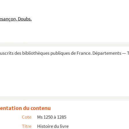
ue des auteurs de la congrégation de Saint-Maur, de...
 auteurs, des meilleurs livres en tout genre, des ...
esançon, Doubs.
ou examen philosophique et critique des ouvrages publiés su...
 Louvre, depuis l'établissement de cette imprimerie ...
ravées et d'une ancienne édition xilographique inconnue...
scrits des bibliothèques publiques de France. Départements — T
r le Père Laire
aire pour le cardinal Loménie de Brienne
mprimerie et à la connoissance des livres rares »
m 1500, bibliothecae Lomenio-Briennensis », par le P....
ion des auteurs classiques connue sous le nom de
Varioru...
entation du contenu
Cote
Ms 1250 à 1285
de Louis Coste
Titre
Histoire du livre