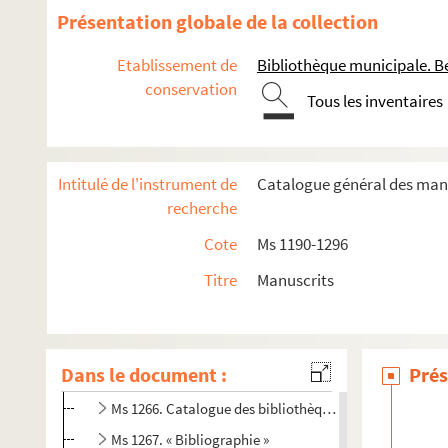
Ms 1250. « Abbrégé de la Bibliothèque historique et critiq
Présentation globale de la collection
Ms 1251. « Dictionnaire littéraire abrégé, ou Catalogue des
Etablissement de
Bibliothèque municipale. B
Ms 1252-1255. « Bibliographie anatomico-physiologique, 
conservation
Ms 1256. « Catalogue chronologique des livres imprimés au
Tous les inventaires
Ms 1257. « De l'origine de l'imprimerie sur planches g
Ms 1258. Papiers de F.-X. Laire
Intitulé de l'instrument de
Catalogue général des manu
Ms 1259. « Laire : Mélanges bibliographiques »
recherche
Ms 1260. Pièces relatives à l'histoire de l'imprimerie, pa
Cote
Ms 1190-1296
Ms 1261. Répertoire des incunables achetés par le P. L
Titre
Manuscrits
Ms 1262. « Liasse de pièces relatives à l'histoire de l'i
Ms 1263. « Index librorum ab inventa typographia ad annu
Ms 1264. « Notice ou catalogue raisonné de la collect
Dans le document :
Prés
Ms 1265. Cours de bibliographie, par F.-X. Laire
Ms 1266. Catalogue des bibliothèques de F.-X. Laire et 
Ms 1267. « Bibliographie »