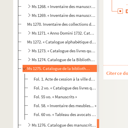
Ms 1268. « Inventaire des manuscrits, livres, médailles,
Ms 1269. « Inventaire des manuscrits... donnés par M. l'
Ms 1270. Inventaire des collections de l'abbé J.-B. Boisot
Ms 1271. « Anno Domini 1732. Catalogus librorum quos 
Ms 1272. « Catalogue alphabétique de la bibliothèque pu
Ms 1273. « Catalogue des livres qui se sont trouvés dan
Ms 1274. Catalogue de la Bibliothèque de Besançon
Ms 1275. Catalogue de la bibliothèque des avocats de B
Citer ce d
Fol. 1. Acte de cession à la ville de Besançon par l'Ord
Fol. 2 vo. « Catalogue des livres qui composent la bi
Fol. 55 vo. « Manuscrits »
Fol. 58. « Inventaire des meubles... »
Fol. 60 vo. « Tableau des avocats du parlement de Bes
Ms 1276. Catalogue des manuscrits de la bibliothèque 