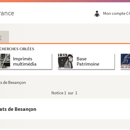
rance
aisons de la province [de Franche-Comté] ; A-F. »
Mon compte C
isons de la province [de Franche-Comté] ; G-P. »
aisons de la province [de Franche-Comté] ; Q-V. »
E
CHERCHES CIBLÉES
Imprimés
Base
multimédia
Patrimoine
ts de Besançon
Notice
1 sur 1
ièces, etc.
»
cats de Besançon