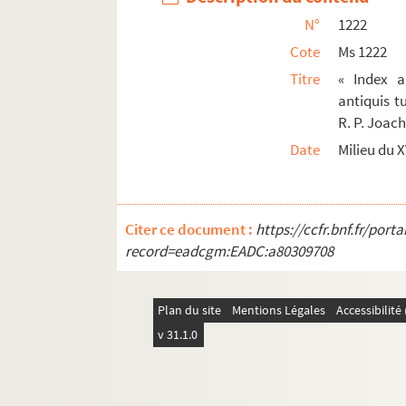
N°
1222
Ms 1286 à 1296. Histoire, littérature
Cote
Ms 1222
Titre
« Index a
antiquis t
R. P. Joac
Date
Milieu du X
Citer ce document :
https://ccfr.bnf.fr/por
record=eadcgm:EADC:a80309708
Plan du site
Mentions Légales
Accessibilit
v 31.1.0