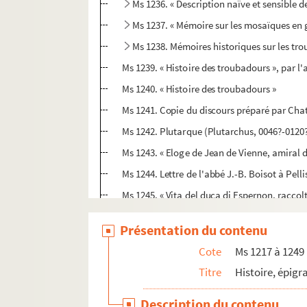
Ms 1236. « Description naïve et sensible d
Ms 1237. « Mémoire sur les mosaïques en g
Ms 1238. Mémoires historiques sur les tro
Ms 1239. « Histoire des troubadours », par l'
Ms 1240. « Histoire des troubadours »
Ms 1241. Copie du discours préparé par Chat
Ms 1242. Plutarque (Plutarchus, 0046?-0120?),
Ms 1243. « Eloge de Jean de Vienne, amiral d
Ms 1244. Lettre de l'abbé J.-B. Boisot à Pell
Ms 1245. « Vita del duca di Espernon, raccolt
Ms 1246. « Histoire de Madame Henriette d'A
Présentation du contenu
Ms 1247. « La vie de la duchesse de La Valiè
Cote
Ms 1217 à 1249
Ms 1248. « Vie du duc de Bourgogne, père de 
Titre
Histoire, épig
Ms 1249. « Mémoire expositif de la vie publiq
Description du contenu
Ms 1250 à 1285. Histoire du livre