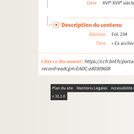
e
e
Date
XVI
-XVII
siècl
Ms 1250 à 1285. Histoire du livre
Ms 1286 à 1296. Histoire, littérature
Description du contenu
Division
Fol. 234
Titre
« Ex archi
Citer ce document :
https://ccfr.bnf.fr/por
record=eadcgm:EADC:a80309608
Plan du site
Mentions Légales
Accessibilit
v 31.1.0