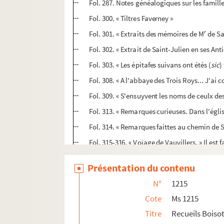
Fol. 287. Notes généalogiques sur les famil
Fol. 300. « Tiltres Faverney »
r
Fol. 301. « Extraits des mémoires de M
de Sai
Fol. 302. « Extrait de Saint-Julien en ses Anti
Fol. 303. « Les épitafes suivans ont étés (
sic
)
Fol. 308. « A l'abbaye des Trois Roys... J'ai
Fol. 309. « S'ensuyvent les noms de ceulx d
Fol. 313. « Remarques curieuses. Dans l'églis
Fol. 314. « Remarques faittes au chemin de Sa
Fol. 315-316. « Voïage de Vauvillers. » Il est
Fol. 317. « Fragments de quelques généalogie
Présentation du contenu
rs
Fol. 319. « Généalogies de M
de Chassagne e
N°
1215
Fol. 320. « Recherches de divers mémoires d
Cote
Ms 1215
Ms 1216. Recueils Boisot. Pièces généalogique
Titre
Recueils Boisot
Ms 1217 à 1249. Histoire, épigraphie, numis