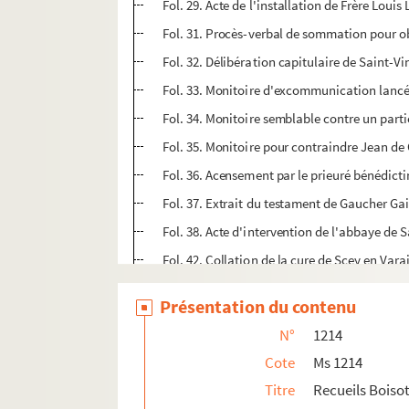
Fol. 29. Acte de l'installation de Frère Louis
Fol. 31. Procès-verbal de sommation pour obl
Fol. 32. Délibération capitulaire de Saint-V
Fol. 33. Monitoire d'excommunication lancé pa
Fol. 34. Monitoire semblable contre un part
Fol. 35. Monitoire pour contraindre Jean de
Fol. 36. Acensement par le prieuré bénédicti
Fol. 37. Extrait du testament de Gaucher Gai
Fol. 38. Acte d'intervention de l'abbaye de
Fol. 42. Collation de la cure de Scey en Vara
Fol. 43. Bail emphytéotique d'une maison a
Présentation du contenu
Fol. 44. Emprunt hypothécaire de 60 livres, 
N°
1214
Ms 1215. Recueils Boisot. Notes généalogiques
Cote
Ms 1214
Ms 1216. Recueils Boisot. Pièces généalogique
Titre
Recueils Boisot
Ms 1217 à 1249. Histoire, épigraphie, numis