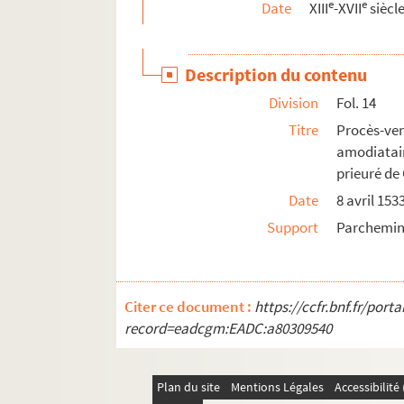
e
e
Date
XIII
-XVII
siècl
Ms 1250 à 1285. Histoire du livre
Ms 1286 à 1296. Histoire, littérature
Description du contenu
Division
Fol. 14
Titre
Procès-ver
amodiatai
prieuré de 
Date
8 avril 1533
Support
Parchemi
Citer ce document :
https://ccfr.bnf.fr/por
record=eadcgm:EADC:a80309540
Plan du site
Mentions Légales
Accessibilit