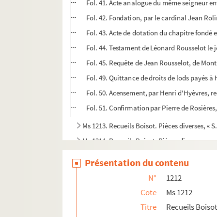
Fol. 41. Acte analogue du même seigneur env
Fol. 42. Fondation, par le cardinal Jean Ro
Fol. 43. Acte de dotation du chapitre fondé 
Fol. 44. Testament de Léonard Rousselot le 
Fol. 45. Requête de Jean Rousselot, de Mont
Fol. 49. Quittance de droits de lods payés 
Fol. 50. Acensement, par Henri d'Hyèvres, rec
Fol. 51. Confirmation par Pierre de Rosières
Ms 1213. Recueils Boisot. Pièces diverses, « S. 
Ms 1214. Recueils Boisot. Pièces diverses, s
Ms 1215. Recueils Boisot. Notes généalogiques
Présentation du contenu
Ms 1216. Recueils Boisot. Pièces généalogique
N°
1212
Ms 1217 à 1249. Histoire, épigraphie, numis
Cote
Ms 1212
Ms 1250 à 1285. Histoire du livre
Titre
Recueils Boisot.
Ms 1286 à 1296. Histoire, littérature