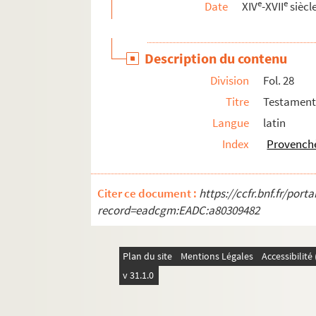
e
e
Date
XIV
-XVII
siècl
Description du contenu
Division
Fol. 28
Titre
Testament 
Langue
latin
Index
Provenchè
Citer ce document :
https://ccfr.bnf.fr/por
record=eadcgm:EADC:a80309482
Plan du site
Mentions Légales
Accessibilit
v 31.1.0