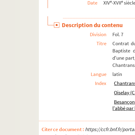
e
e
Date
XIV
-XVII
siècl
Fol. 43. Acte de dotation du chapitre fondé 
Fol. 44. Testament de Léonard Rousselot le 
Description du contenu
Fol. 45. Requête de Jean Rousselot, de Mont
Division
Fol. 7
Fol. 49. Quittance de droits de lods payés 
Titre
Contrat du
Fol. 50. Acensement, par Henri d'Hyèvres, rec
Baptiste 
Fol. 51. Confirmation par Pierre de Rosières
d'une part
Ms 1213. Recueils Boisot. Pièces diverses, « S. 
Chantrans,
Langue
latin
Ms 1214. Recueils Boisot. Pièces diverses, s
Index
Chantrans
Ms 1215. Recueils Boisot. Notes généalogiques
Oiselay (C
Ms 1216. Recueils Boisot. Pièces généalogique
Besançon
Ms 1217 à 1249. Histoire, épigraphie, numis
l'abbé par
Ms 1250 à 1285. Histoire du livre
Ms 1286 à 1296. Histoire, littérature
Citer ce document :
https://ccfr.bnf.fr/por