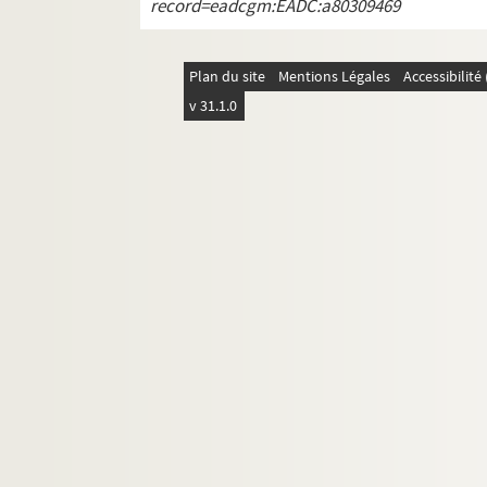
record=eadcgm:EADC:a80309469
Plan du site
Mentions Légales
Accessibilit
v 31.1.0