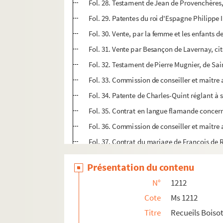
Fol. 28. Testament de Jean de Provenchères, 
Fol. 29. Patentes du roi d'Espagne Philippe I
Fol. 30. Vente, par la femme et les enfants 
Fol. 31. Vente par Besançon de Lavernay, ci
Fol. 32. Testament de Pierre Mugnier, de Sain
Fol. 33. Commission de conseiller et maître 
Fol. 34. Patente de Charles-Quint réglant à 
Fol. 35. Contrat en langue flamande concerna
Fol. 36. Commission de conseiller et maître a
Fol. 37. Contrat du mariage de François de 
Fol. 38. Vente au comte Amédée V de Savoie, 
Présentation du contenu
Fol. 39. Acte du protectorat accordé à Nicol
N°
1212
Fol. 40. Acte analogue de Louis de Rovorée,
Cote
Ms 1212
Fol. 41. Acte analogue du même seigneur env
Titre
Recueils Boisot.
Fol. 42. Fondation, par le cardinal Jean Ro